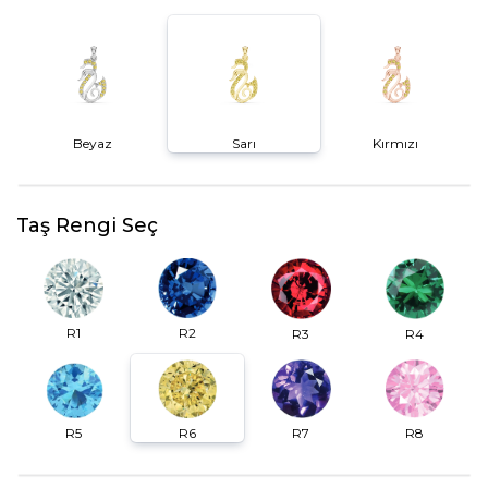
Beyaz
Sarı
Kırmızı
Taş Rengi Seç
R2
R1
R3
R4
R6
R7
R5
R8