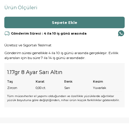
Ürün Ölçüleri
Gönderim Süresi : 4 ila 10 iş günü arasında
Ücretsiz ve Sigortalı Teslimat
Gönderim süresi genellikle 4 ila 10 iş günü arasında gerçekleşir. Evlilik
alyansları için bu süre 7 ila 14 iş günü arasındadır.
1.17gr 8 Ayar Sarı Altın
Taş
Karat
Renk
Kesim
Zircon
0,00
ct.
Sarı
Yuvarlak
Tüm mücevherler el yapımı olduğundan ve özellikle yüzüklerde ağırlıklar
yüzük boyutuna göre değiştiğinden, nihai ürün küçük farklılıklar gösterebilir.