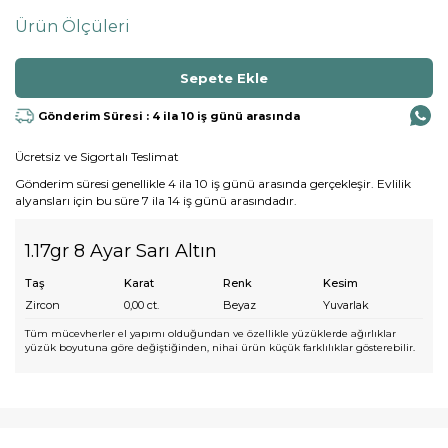
Ürün Ölçüleri
Gönderim Süresi : 4 ila 10 iş günü arasında
Ücretsiz ve Sigortalı Teslimat
Gönderim süresi genellikle 4 ila 10 iş günü arasında gerçekleşir. Evlilik
alyansları için bu süre 7 ila 14 iş günü arasındadır.
1.17gr 8 Ayar Sarı Altın
Taş
Karat
Renk
Kesim
Zircon
0,00
ct.
Beyaz
Yuvarlak
Tüm mücevherler el yapımı olduğundan ve özellikle yüzüklerde ağırlıklar
yüzük boyutuna göre değiştiğinden, nihai ürün küçük farklılıklar gösterebilir.