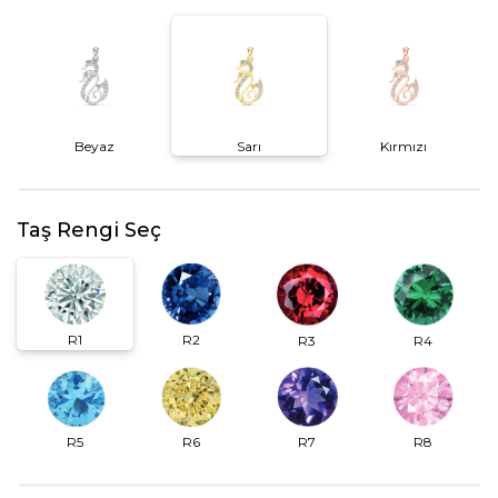
Beyaz
Sarı
Kırmızı
Taş Rengi Seç
R2
R1
R3
R4
R6
R7
R5
R8