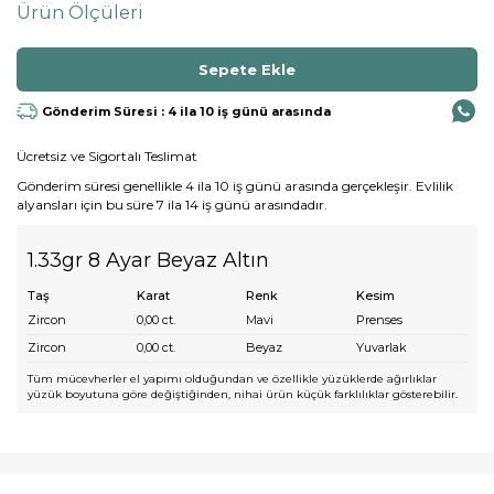
Ürün Ölçüleri
Gönderim Süresi : 4 ila 10 iş günü arasında
Ücretsiz ve Sigortalı Teslimat
Gönderim süresi genellikle 4 ila 10 iş günü arasında gerçekleşir. Evlilik
alyansları için bu süre 7 ila 14 iş günü arasındadır.
1.33gr 8 Ayar Beyaz Altın
Taş
Karat
Renk
Kesim
Zircon
0,00
ct.
Mavi
Prenses
Zircon
0,00
ct.
Beyaz
Yuvarlak
Tüm mücevherler el yapımı olduğundan ve özellikle yüzüklerde ağırlıklar
yüzük boyutuna göre değiştiğinden, nihai ürün küçük farklılıklar gösterebilir.