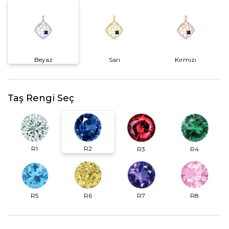
Beyaz
Sarı
Kırmızı
Taş Rengi Seç
R2
R1
R3
R4
R6
R7
R5
R8