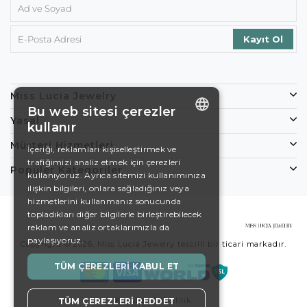
Miss Lucia Jewelry
Bu web sitesi çerezler
Yasal
kullanır
ENGLISH
Müşteri Hizmetleri
İçeriği, reklamları kişiselleştirmek ve
trafiğimizi analiz etmek için çerezleri
DE
Popüler Kategoriler
kullanıyoruz. Ayrıca sitemizi kullanımınıza
EN
ilişkin bilgileri, onlara sağladığınız veya
hizmetlerini kullanmanız sonucunda
ES
topladıkları diğer bilgilerle birleştirebilecek
reklam ve analiz ortaklarımızla da
SWEDISH
paylaşıyoruz.
Copyright © 2026, Miss Lucia Jewelry tescilli bir ticari markadır.
TURKISH
TÜM ÇEREZLERI KABUL ET
Koşullar
Gizlilik
TÜM ÇEREZLERI REDDET