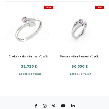
FIRSAT
FIRSAT
D Altın Kalp Minimal Yüzük
Feronia Altın Fantezi Yüzük
32.725 ₺
36.550 ₺
10.908₺ x 3 Taksit
12.183₺ x 3 Taksit