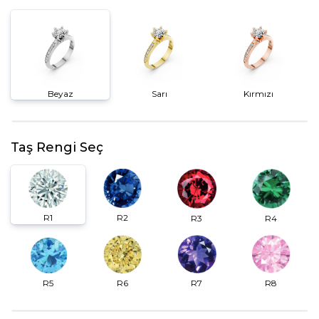
Beyaz
Sarı
Kırmızı
Taş Rengi Seç
R2
R1
R3
R4
R6
R7
R5
R8