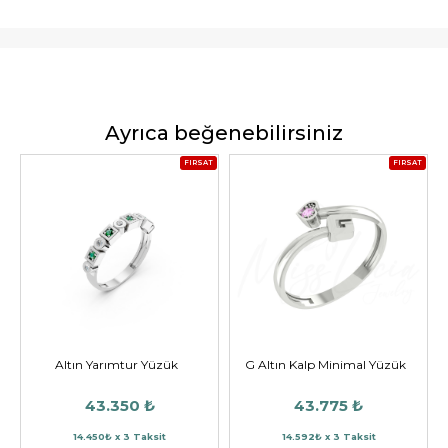
Ayrıca beğenebilirsiniz
FIRSAT
FIRSAT
Altın Yarımtur Yüzük
G Altın Kalp Minimal Yüzük
43.350 ₺
43.775 ₺
14.450₺ x 3 Taksit
14.592₺ x 3 Taksit