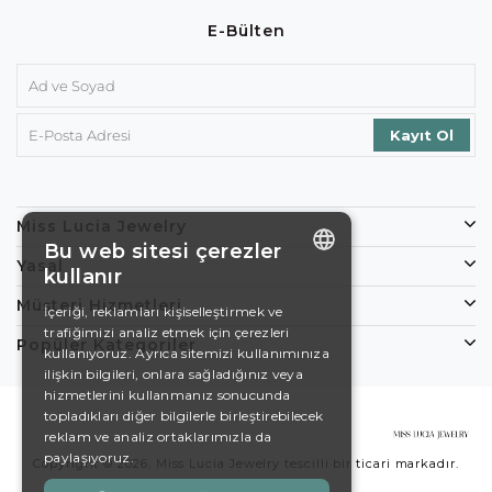
E-Bülten
Miss Lucia Jewelry
Bu web sitesi çerezler
Yasal
kullanır
ENGLISH
Müşteri Hizmetleri
İçeriği, reklamları kişiselleştirmek ve
trafiğimizi analiz etmek için çerezleri
DE
Popüler Kategoriler
kullanıyoruz. Ayrıca sitemizi kullanımınıza
EN
ilişkin bilgileri, onlara sağladığınız veya
hizmetlerini kullanmanız sonucunda
ES
topladıkları diğer bilgilerle birleştirebilecek
reklam ve analiz ortaklarımızla da
SWEDISH
paylaşıyoruz.
Copyright © 2026, Miss Lucia Jewelry tescilli bir ticari markadır.
TURKISH