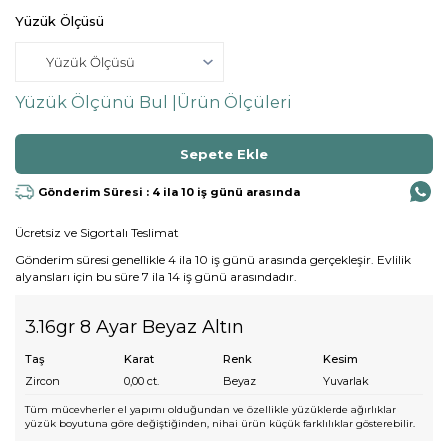
Yüzük Ölçüsü
Yüzük Ölçünü Bul |
Ürün Ölçüleri
Gönderim Süresi : 4 ila 10 iş günü arasında
Ücretsiz ve Sigortalı Teslimat
Gönderim süresi genellikle 4 ila 10 iş günü arasında gerçekleşir. Evlilik
alyansları için bu süre 7 ila 14 iş günü arasındadır.
3.16gr 8 Ayar Beyaz Altın
Taş
Karat
Renk
Kesim
Zircon
0,00
ct.
Beyaz
Yuvarlak
Tüm mücevherler el yapımı olduğundan ve özellikle yüzüklerde ağırlıklar
yüzük boyutuna göre değiştiğinden, nihai ürün küçük farklılıklar gösterebilir.