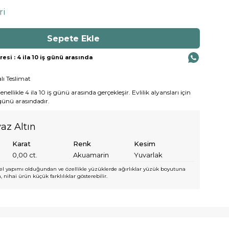
ri
si : 4 ila 10 iş günü arasında
lı Teslimat
ellikle 4 ila 10 iş günü arasında gerçekleşir. Evlilik alyansları için
 günü arasındadır.
az Altın
Karat
Renk
Kesim
0,00
ct.
Akuamarin
Yuvarlak
l yapımı olduğundan ve özellikle yüzüklerde ağırlıklar yüzük boyutuna
 nihai ürün küçük farklılıklar gösterebilir.