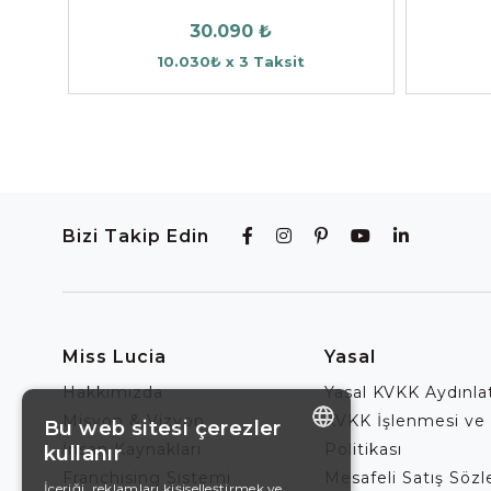
30.090 ₺
10.030₺ x 3 Taksit
Bizi Takip Edin
Miss Lucia
Yasal
Hakkımızda
Yasal KVKK Aydınl
Misyon & Vizyon
KVKK İşlenmesi ve
Bu web sitesi çerezler
İnsan Kaynakları
Politikası
kullanır
ENGLISH
Franchising Sistemi
Mesafeli Satış Söz
İçeriği, reklamları kişiselleştirmek ve