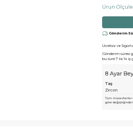
Ürün Ölçüle
Gönderim Süre
Ücretsiz ve Sigorta
Gönderim süresi gen
bu süre 7 ila 14 iş
8 Ayar Bey
Taş
Zircon
Tüm mücevherler e
göre değiştiğinden,