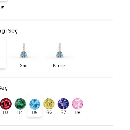
tın
BEŞTAŞ YÜZÜK
gi Seç
Sarı
Kırmızı
Seç
R6
R7
R5
R8
R3
R4