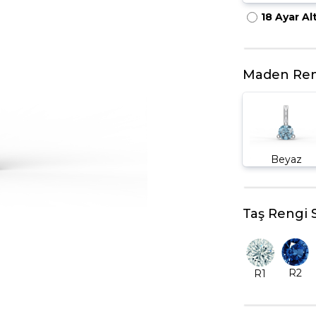
18 Ayar Al
HARFLI KOLYE UCU
LYE
TRIA YÜZÜK
TAMTUR YÜZÜK
Maden Ren
Beyaz
Taş Rengi 
R2
R1