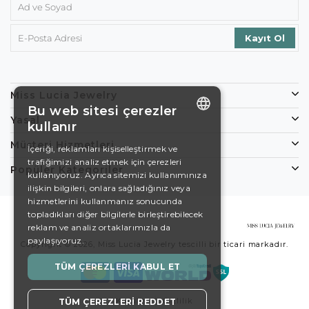
Miss Lucia Jewelry
Bu web sitesi çerezler
Yasal
kullanır
ENGLISH
Müşteri Hizmetleri
İçeriği, reklamları kişiselleştirmek ve
trafiğimizi analiz etmek için çerezleri
DE
Popüler Kategoriler
kullanıyoruz. Ayrıca sitemizi kullanımınıza
EN
ilişkin bilgileri, onlara sağladığınız veya
hizmetlerini kullanmanız sonucunda
ES
topladıkları diğer bilgilerle birleştirebilecek
reklam ve analiz ortaklarımızla da
SWEDISH
paylaşıyoruz.
Copyright © 2026, Miss Lucia Jewelry tescilli bir ticari markadır.
TURKISH
TÜM ÇEREZLERI KABUL ET
Koşullar
Gizlilik
TÜM ÇEREZLERI REDDET