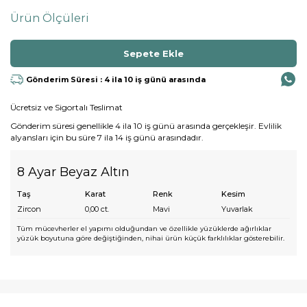
Ürün Ölçüleri
Gönderim Süresi : 4 ila 10 iş günü arasında
Ücretsiz ve Sigortalı Teslimat
Gönderim süresi genellikle 4 ila 10 iş günü arasında gerçekleşir. Evlilik
alyansları için bu süre 7 ila 14 iş günü arasındadır.
8 Ayar Beyaz Altın
Taş
Karat
Renk
Kesim
Zircon
0,00
ct.
Mavi
Yuvarlak
Tüm mücevherler el yapımı olduğundan ve özellikle yüzüklerde ağırlıklar
yüzük boyutuna göre değiştiğinden, nihai ürün küçük farklılıklar gösterebilir.