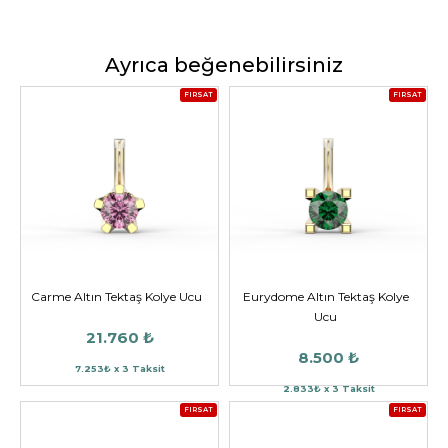
Ayrıca beğenebilirsiniz
FIRSAT
FIRSAT
Carme Altın Tektaş Kolye Ucu
Eurydome Altın Tektaş Kolye
Ucu
21.760 ₺
8.500 ₺
7.253₺ x 3 Taksit
2.833₺ x 3 Taksit
FIRSAT
FIRSAT