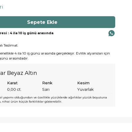
ri
si : 4 ila 10 iş günü arasında
lı Teslimat
ellikle 4 ila 10 iş günü arasında gerçekleşir. Evlilik alyansları için
 günü arasındadır.
yar Beyaz Altın
Karat
Renk
Kesim
0,00
ct.
Sarı
Yuvarlak
l yapımı olduğundan ve özellikle yüzüklerde ağırlıklar yüzük boyutuna
 nihai ürün küçük farklılıklar gösterebilir.