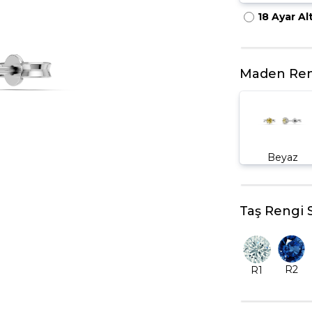
18 Ayar Al
HARFLI KOLYE UCU
LYE
TRIA YÜZÜK
TAMTUR YÜZÜK
Maden Ren
Beyaz
Taş Rengi 
R2
R1