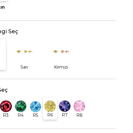
tın
BEŞTAŞ YÜZÜK
gi Seç
Sarı
Kırmızı
Seç
R6
R7
R5
R8
R3
R4