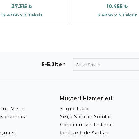
37.315 ₺
10.455 ₺
12.438₺ x 3 Taksit
3.485₺ x 3 Taksit
E-Bülten
Müşteri Hizmetleri
atma Metni
Kargo Takip
 Korunması
Sıkça Sorulan Sorular
Gönderim ve Teslimat
leşmesi
İptal ve İade Şartları