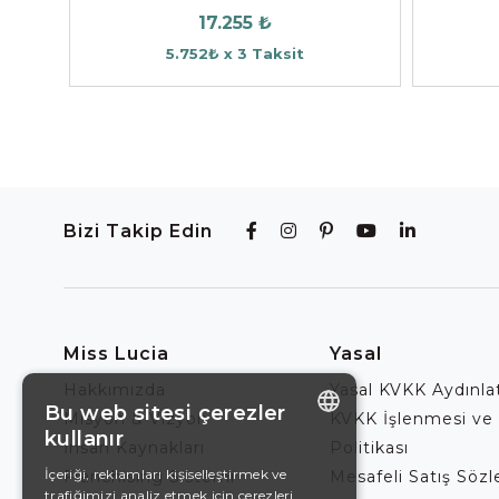
17.255 ₺
5.752₺ x 3 Taksit
Bizi Takip Edin
Miss Lucia
Yasal
Hakkımızda
Yasal KVKK Aydınl
Bu web sitesi çerezler
Misyon & Vizyon
KVKK İşlenmesi ve
kullanır
İnsan Kaynakları
Politikası
ENGLISH
İçeriği, reklamları kişiselleştirmek ve
Franchising Sistemi
Mesafeli Satış Söz
trafiğimizi analiz etmek için çerezleri
DE