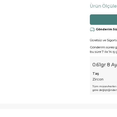
Ürün Ölçüle
Gönderim Süre
Ücretsiz ve Sigorta
Gönderim süresi gen
bu süre 7 ila 14 iş
0.61gr 8 A
Taş
Zircon
Tüm mücevherler e
göre değiştiğinden,