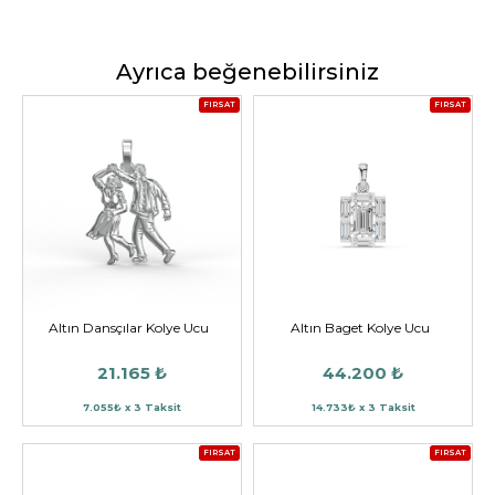
Ayrıca beğenebilirsiniz
FIRSAT
FIRSAT
Altın Dansçılar Kolye Ucu
Altın Baget Kolye Ucu
21.165 ₺
44.200 ₺
7.055₺ x 3 Taksit
14.733₺ x 3 Taksit
FIRSAT
FIRSAT