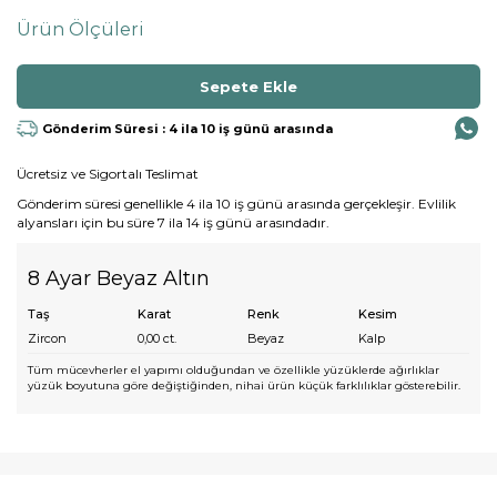
Ürün Ölçüleri
Gönderim Süresi : 4 ila 10 iş günü arasında
Ücretsiz ve Sigortalı Teslimat
Gönderim süresi genellikle 4 ila 10 iş günü arasında gerçekleşir. Evlilik
alyansları için bu süre 7 ila 14 iş günü arasındadır.
8 Ayar Beyaz Altın
Taş
Karat
Renk
Kesim
Zircon
0,00
ct.
Beyaz
Kalp
Tüm mücevherler el yapımı olduğundan ve özellikle yüzüklerde ağırlıklar
yüzük boyutuna göre değiştiğinden, nihai ürün küçük farklılıklar gösterebilir.