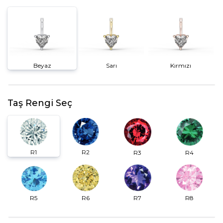
Beyaz
Sarı
Kırmızı
Taş Rengi Seç
R2
R1
R3
R4
R6
R7
R5
R8