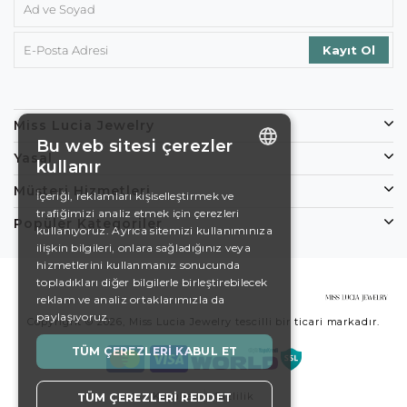
Miss Lucia Jewelry
Bu web sitesi çerezler
Yasal
kullanır
ENGLISH
Müşteri Hizmetleri
İçeriği, reklamları kişiselleştirmek ve
trafiğimizi analiz etmek için çerezleri
DE
Popüler Kategoriler
kullanıyoruz. Ayrıca sitemizi kullanımınıza
EN
ilişkin bilgileri, onlara sağladığınız veya
hizmetlerini kullanmanız sonucunda
ES
topladıkları diğer bilgilerle birleştirebilecek
reklam ve analiz ortaklarımızla da
SWEDISH
paylaşıyoruz.
Copyright © 2026, Miss Lucia Jewelry tescilli bir ticari markadır.
TURKISH
TÜM ÇEREZLERI KABUL ET
Koşullar
Gizlilik
TÜM ÇEREZLERI REDDET