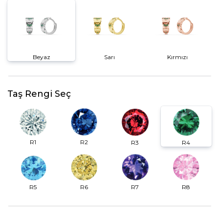
Beyaz
Sarı
Kırmızı
Taş Rengi Seç
R2
R1
R3
R4
R6
R7
R5
R8