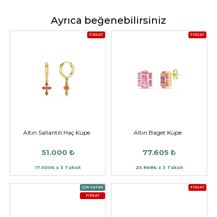
Ayrıca beğenebilirsiniz
FIRSAT
FIRSAT
Altın Sallantılı Haç Küpe
Altın Baget Küpe
51.000 ₺
77.605 ₺
17.000₺ x 3 Taksit
25.868₺ x 3 Taksit
ÇOK SATAN
FIRSAT
FIRSAT