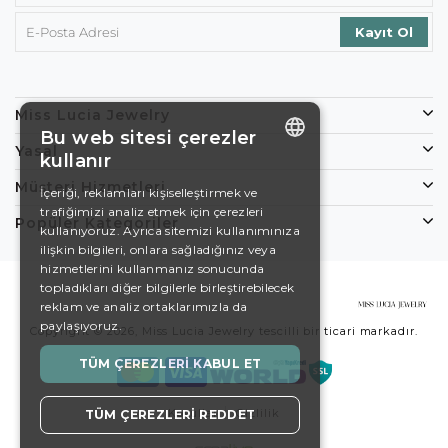
Miss Lucia Jewelry
Bu web sitesi çerezler
Yasal
kullanır
ENGLISH
Müşteri Hizmetleri
İçeriği, reklamları kişiselleştirmek ve
trafiğimizi analiz etmek için çerezleri
DE
Popüler Kategoriler
kullanıyoruz. Ayrıca sitemizi kullanımınıza
EN
ilişkin bilgileri, onlara sağladığınız veya
hizmetlerini kullanmanız sonucunda
ES
topladıkları diğer bilgilerle birleştirebilecek
reklam ve analiz ortaklarımızla da
SWEDISH
paylaşıyoruz.
Copyright © 2026, Miss Lucia Jewelry tescilli bir ticari markadır.
TURKISH
TÜM ÇEREZLERI KABUL ET
Koşullar
Gizlilik
TÜM ÇEREZLERI REDDET