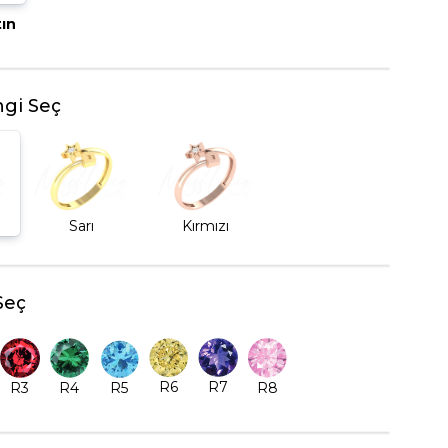
tın
BEŞTAŞ YÜZÜK
gi Seç
Sarı
Kırmızı
Seç
R6
R7
R5
R8
R3
R4