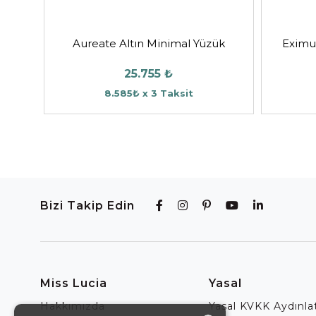
Aureate Altın Minimal Yüzük
Eximus
25.755 ₺
8.585₺ x 3 Taksit
Bizi Takip Edin
Miss Lucia
Yasal
Hakkımızda
Yasal KVKK Aydınl