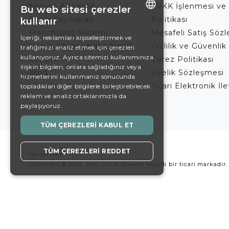
Misyon & Vizyon
KVKK İşlenmesi ve
Bu web sitesi çerezler
İnsan Kaynakları
Politikası
kullanır
ENGLISH
Franchising Sistemi
Mesafeli Satış Söz
İçeriği, reklamları kişiselleştirmek ve
Yüzük Ölçüsü Nasıl Alınır?
Gizlilik ve Güvenlik 
trafiğimizi analiz etmek için çerezleri
DE
kullanıyoruz. Ayrıca sitemizi kullanımınıza
İletişim
Çerez Politikası
EN
ilişkin bilgileri, onlara sağladığınız veya
Blog
Üyelik Sözleşmesi
hizmetlerini kullanmanız sonucunda
ES
Ticari Elektronik İl
topladıkları diğer bilgilerle birleştirebilecek
reklam ve analiz ortaklarımızla da
SWEDISH
paylaşıyoruz.
TURKISH
TÜM ÇEREZLERI KABUL ET
TÜM ÇEREZLERI REDDET
Copyright © 2026, Miss Lucia Jewelry tescilli bir ticari markadır.