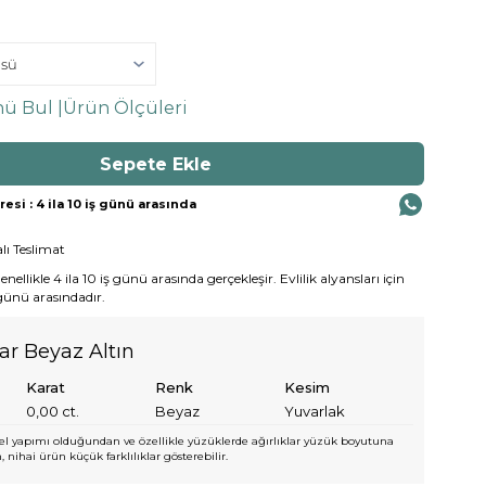
ü Bul |
Ürün Ölçüleri
si : 4 ila 10 iş günü arasında
lı Teslimat
ellikle 4 ila 10 iş günü arasında gerçekleşir. Evlilik alyansları için
 günü arasındadır.
yar Beyaz Altın
Karat
Renk
Kesim
0,00
ct.
Beyaz
Yuvarlak
l yapımı olduğundan ve özellikle yüzüklerde ağırlıklar yüzük boyutuna
 nihai ürün küçük farklılıklar gösterebilir.