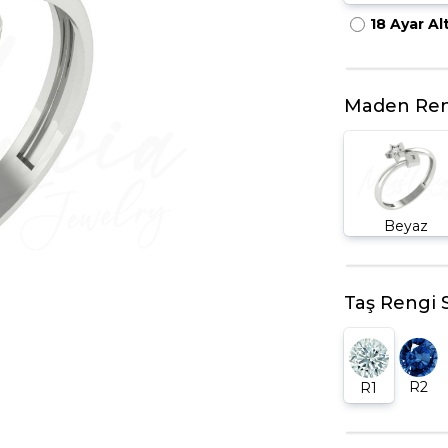
18 Ayar Al
HARFLI KOLYE UCU
LYE
TRIA YÜZÜK
TAMTUR YÜZÜK
Maden Ren
Beyaz
Taş Rengi 
R2
R1