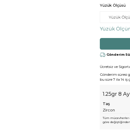
Yüzük Ölçüsü
Yüzük Ölçün
Gönderim Süre
Ücretsiz ve Sigorta
Gönderim süresi gen
bu süre 7 ila 14 iş
1.25gr 8 A
Taş
Zircon
Tüm mücevherler e
göre değiştiğinden,