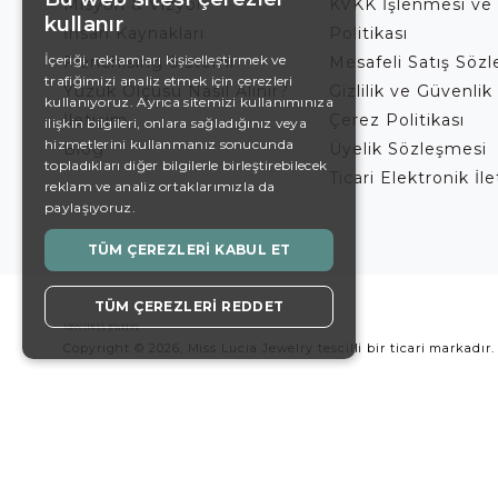
Misyon & Vizyon
KVKK İşlenmesi ve
kullanır
İnsan Kaynakları
Politikası
ENGLISH
İçeriği, reklamları kişiselleştirmek ve
Franchising Sistemi
Mesafeli Satış Söz
trafiğimizi analiz etmek için çerezleri
DE
Yüzük Ölçüsü Nasıl Alınır?
Gizlilik ve Güvenlik 
kullanıyoruz. Ayrıca sitemizi kullanımınıza
İletişim
Çerez Politikası
EN
ilişkin bilgileri, onlara sağladığınız veya
hizmetlerini kullanmanız sonucunda
Blog
Üyelik Sözleşmesi
ES
topladıkları diğer bilgilerle birleştirebilecek
Ticari Elektronik İl
reklam ve analiz ortaklarımızla da
SWEDISH
paylaşıyoruz.
TURKISH
TÜM ÇEREZLERI KABUL ET
TÜM ÇEREZLERI REDDET
Copyright © 2026, Miss Lucia Jewelry tescilli bir ticari markadır.