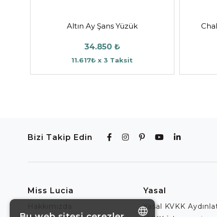
Altın Ay Şans Yüzük
Chal
34.850 ₺
11.617₺ x 3 Taksit
Bizi Takip Edin
Miss Lucia
Yasal
Hakkımızda
Yasal KVKK Aydınl
Bu web sitesi çerezler