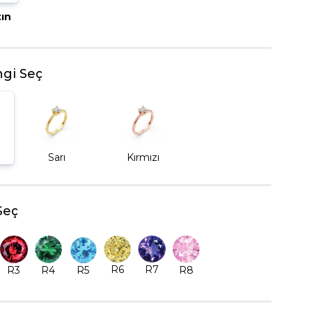
tın
BEŞTAŞ YÜZÜK
gi Seç
Sarı
Kırmızı
Seç
R6
R7
R5
R8
R3
R4