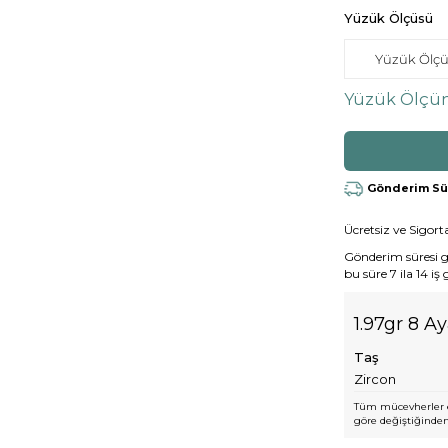
Yüzük Ölçüsü
Yüzük Ölçün
Gönderim Süre
Ücretsiz ve Sigorta
Gönderim süresi gen
bu süre 7 ila 14 iş
1.97gr 8 A
Taş
Zircon
Tüm mücevherler e
göre değiştiğinden,