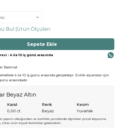
ü Bul |
Ürün Ölçüleri
si : 4 ila 10 iş günü arasında
lı Teslimat
ellikle 4 ila 10 iş günü arasında gerçekleşir. Evlilik alyansları için
 günü arasındadır.
yar Beyaz Altın
Karat
Renk
Kesim
0,00
ct.
Beyaz
Yuvarlak
l yapımı olduğundan ve özellikle yüzüklerde ağırlıklar yüzük boyutuna
 nihai ürün küçük farklılıklar gösterebilir.