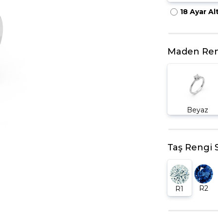
18 Ayar Al
HARFLI KOLYE UCU
LYE
TRIA YÜZÜK
TAMTUR YÜZÜK
Maden Ren
Beyaz
Taş Rengi 
R2
R1