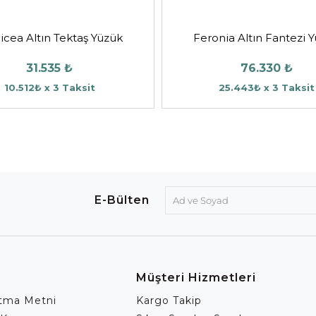
icea Altın Tektaş Yüzük
Feronia Altın Fantezi 
31.535 ₺
76.330 ₺
10.512₺ x 3 Taksit
25.443₺ x 3 Taksit
E-Bülten
Müşteri Hizmetleri
atma Metni
Kargo Takip