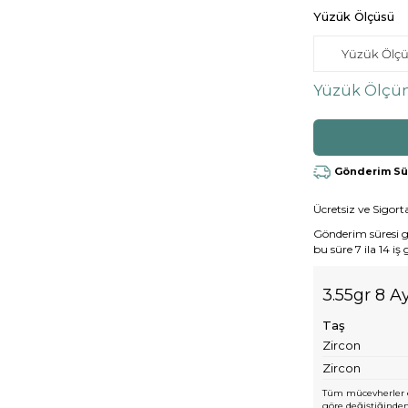
Yüzük Ölçüsü
Yüzük Ölçün
Gönderim Süre
Ücretsiz ve Sigorta
Gönderim süresi gen
bu süre 7 ila 14 iş
3.55gr 8 A
Taş
Zircon
Zircon
Tüm mücevherler e
göre değiştiğinden,