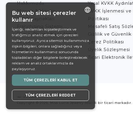
Hakkımızda
Yasal KVKK Aydınl
Misyon & Vizyon
KVKK İşlenmesi ve
Bu web sitesi çerezler
İnsan Kaynakları
Politikası
kullanır
ENGLISH
Franchising Sistemi
Mesafeli Satış Söz
İçeriği, reklamları kişiselleştirmek ve
Yüzük Ölçüsü Nasıl Alınır?
Gizlilik ve Güvenlik 
trafiğimizi analiz etmek için çerezleri
DE
kullanıyoruz. Ayrıca sitemizi kullanımınıza
İletişim
Çerez Politikası
EN
ilişkin bilgileri, onlara sağladığınız veya
Blog
Üyelik Sözleşmesi
hizmetlerini kullanmanız sonucunda
ES
Ticari Elektronik İl
topladıkları diğer bilgilerle birleştirebilecek
reklam ve analiz ortaklarımızla da
SWEDISH
paylaşıyoruz.
TURKISH
TÜM ÇEREZLERI KABUL ET
TÜM ÇEREZLERI REDDET
Copyright © 2026, Miss Lucia Jewelry tescilli bir ticari markadır.