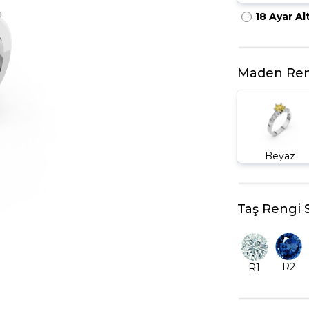
18 Ayar Al
HARFLI KOLYE UCU
LYE
TRIA YÜZÜK
TAMTUR YÜZÜK
Maden Ren
Beyaz
Taş Rengi 
R2
R1