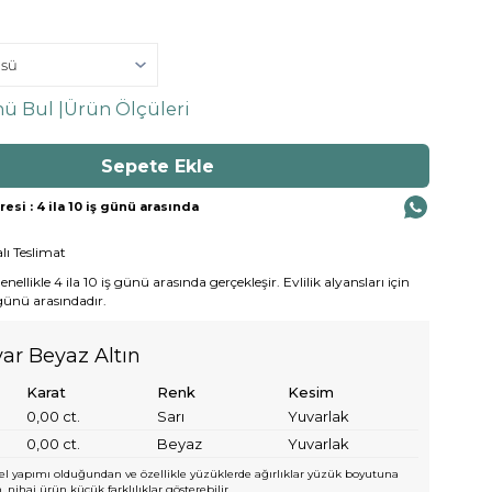
ü Bul |
Ürün Ölçüleri
si : 4 ila 10 iş günü arasında
lı Teslimat
ellikle 4 ila 10 iş günü arasında gerçekleşir. Evlilik alyansları için
 günü arasındadır.
yar Beyaz Altın
Karat
Renk
Kesim
0,00
ct.
Sarı
Yuvarlak
0,00
ct.
Beyaz
Yuvarlak
l yapımı olduğundan ve özellikle yüzüklerde ağırlıklar yüzük boyutuna
 nihai ürün küçük farklılıklar gösterebilir.