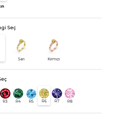
tın
BEŞTAŞ YÜZÜK
gi Seç
Sarı
Kırmızı
Seç
R6
R7
R5
R8
R3
R4