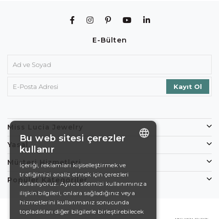
E-Bülten
Miss Lucia Jewelry
Bu web sitesi çerezler
Yasal
kullanır
ENGLISH
Müşteri Hizmetleri
İçeriği, reklamları kişiselleştirmek ve
trafiğimizi analiz etmek için çerezleri
DE
Popüler Kategoriler
kullanıyoruz. Ayrıca sitemizi kullanımınıza
EN
ilişkin bilgileri, onlara sağladığınız veya
hizmetlerini kullanmanız sonucunda
ES
topladıkları diğer bilgilerle birleştirebilecek