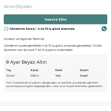
Ürün Ölçüleri
Gönderim Süresi : 4 ila 10 iş günü arasında
Ücretsiz ve Sigortalı Teslimat
Gönderim süresi genellikle 4 ila 10 iş günü arasında gerçekleşir. Evlilik
alyansları için bu süre 7 ila 14 iş günü arasındadır.
8 Ayar Beyaz Altın
Taş
Karat
Renk
Kesim
Zircon
0,00
ct.
Yeşil
Baget
Tüm mücevherler el yapımı olduğundan ve özellikle yüzüklerde ağırlıklar
yüzük boyutuna göre değiştiğinden, nihai ürün küçük farklılıklar gösterebilir.