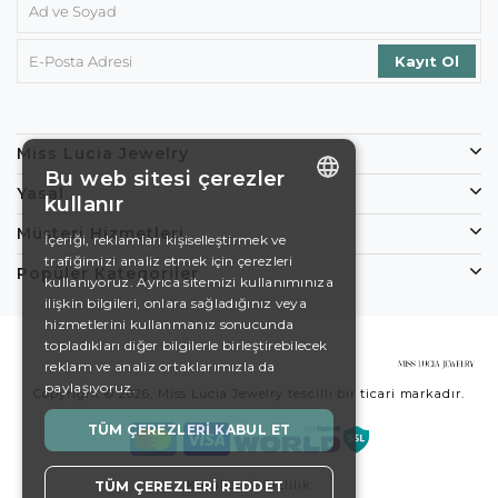
Miss Lucia Jewelry
Bu web sitesi çerezler
Yasal
kullanır
ENGLISH
Müşteri Hizmetleri
İçeriği, reklamları kişiselleştirmek ve
trafiğimizi analiz etmek için çerezleri
DE
Popüler Kategoriler
kullanıyoruz. Ayrıca sitemizi kullanımınıza
EN
ilişkin bilgileri, onlara sağladığınız veya
hizmetlerini kullanmanız sonucunda
ES
topladıkları diğer bilgilerle birleştirebilecek
reklam ve analiz ortaklarımızla da
SWEDISH
paylaşıyoruz.
Copyright © 2026, Miss Lucia Jewelry tescilli bir ticari markadır.
TURKISH
TÜM ÇEREZLERI KABUL ET
Koşullar
Gizlilik
TÜM ÇEREZLERI REDDET