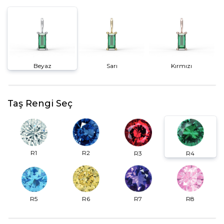
Beyaz
Sarı
Kırmızı
Taş Rengi Seç
R2
R1
R3
R4
R6
R7
R5
R8