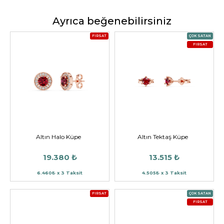
Ayrıca beğenebilirsiniz
FIRSAT
ÇOK SATAN
FIRSAT
Altın Halo Küpe
Altın Tektaş Küpe
19.380 ₺
13.515 ₺
6.460₺ x 3 Taksit
4.505₺ x 3 Taksit
FIRSAT
ÇOK SATAN
FIRSAT