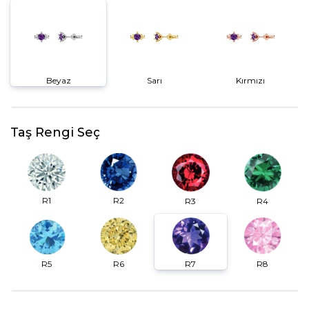
Beyaz
Sarı
Kırmızı
Taş Rengi Seç
R2
R1
R3
R4
R6
R7
R5
R8