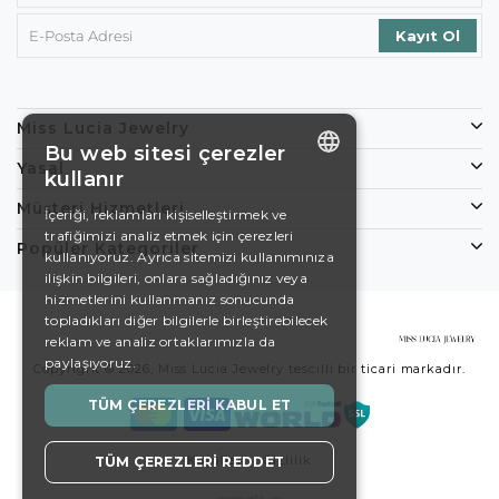
Miss Lucia Jewelry
Bu web sitesi çerezler
Yasal
kullanır
ENGLISH
Müşteri Hizmetleri
İçeriği, reklamları kişiselleştirmek ve
trafiğimizi analiz etmek için çerezleri
DE
Popüler Kategoriler
kullanıyoruz. Ayrıca sitemizi kullanımınıza
EN
ilişkin bilgileri, onlara sağladığınız veya
hizmetlerini kullanmanız sonucunda
ES
topladıkları diğer bilgilerle birleştirebilecek
reklam ve analiz ortaklarımızla da
SWEDISH
paylaşıyoruz.
Copyright © 2026, Miss Lucia Jewelry tescilli bir ticari markadır.
TURKISH
TÜM ÇEREZLERI KABUL ET
Koşullar
Gizlilik
TÜM ÇEREZLERI REDDET