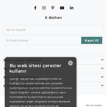
E-Bülten
Miss Lucia Jewelry
Bu web sitesi çerezler
Yasal
kullanır
ENGLISH
Müşteri Hizmetleri
İçeriği, reklamları kişiselleştirmek ve
trafiğimizi analiz etmek için çerezleri
DE
Popüler Kategoriler
kullanıyoruz. Ayrıca sitemizi kullanımınıza
EN
ilişkin bilgileri, onlara sağladığınız veya
hizmetlerini kullanmanız sonucunda
ES
topladıkları diğer bilgilerle birleştirebilecek
reklam ve analiz ortaklarımızla da