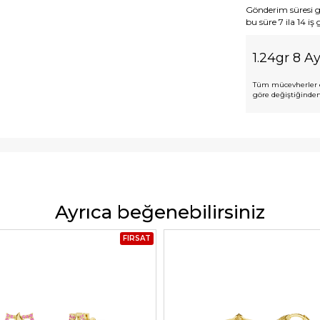
Gönderim süresi gen
bu süre 7 ila 14 iş
1.24gr 8 Ay
Tüm mücevherler e
göre değiştiğinden,
Ayrıca beğenebilirsiniz
FIRSAT