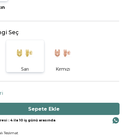
tın
BEŞTAŞ YÜZÜK
gi Seç
Sarı
Kırmızı
ri
si : 4 ila 10 iş günü arasında
lı Teslimat