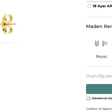
18 Ayar Al
HARFLI KOLYE UCU
LYE
TRIA YÜZÜK
TAMTUR YÜZÜK
Maden Ren
Beyaz
Ürün Ölçüle
Gönderim Süre
Ücretsiz ve Sigorta