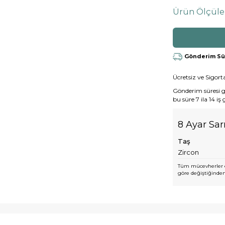
Ürün Ölçüle
Gönderim Süre
Ücretsiz ve Sigorta
Gönderim süresi gen
bu süre 7 ila 14 iş
8 Ayar Sarı
Taş
Zircon
Tüm mücevherler e
göre değiştiğinden,