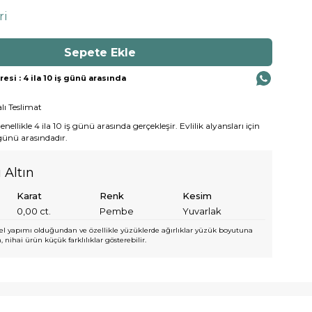
ri
si : 4 ila 10 iş günü arasında
lı Teslimat
ellikle 4 ila 10 iş günü arasında gerçekleşir. Evlilik alyansları için
 günü arasındadır.
 Altın
Karat
Renk
Kesim
0,00
ct.
Pembe
Yuvarlak
l yapımı olduğundan ve özellikle yüzüklerde ağırlıklar yüzük boyutuna
 nihai ürün küçük farklılıklar gösterebilir.