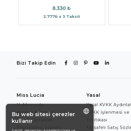
8.330 ₺
2.777₺ x 3 Taksit
Bizi Takip Edin
Miss Lucia
Yasal
Hakkımızda
Yasal KVKK Aydınl
Misyon & Vizyon
KVKK İşlenmesi ve
Bu web sitesi çerezler
İnsan Kaynakları
Politikası
kullanır
ENGLISH
Franchising Sistemi
Mesafeli Satış Söz
İçeriği, reklamları kişiselleştirmek ve