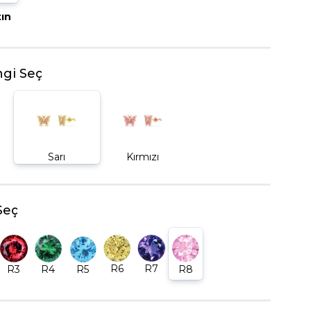
tın
BEŞTAŞ YÜZÜK
gi Seç
Sarı
Kırmızı
Seç
R6
R7
R5
R8
R3
R4