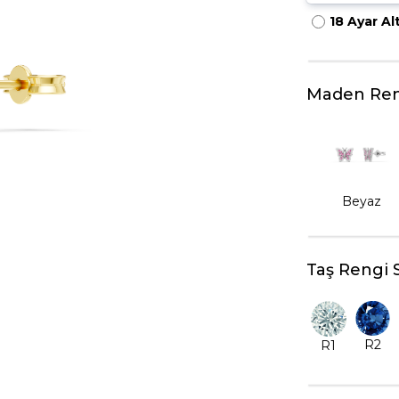
18 Ayar Al
HARFLI KOLYE UCU
LYE
TRIA YÜZÜK
TAMTUR YÜZÜK
Maden Ren
Beyaz
Taş Rengi 
R2
R1