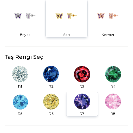
Beyaz
Sarı
Kırmızı
Taş Rengi Seç
R2
R1
R3
R4
R6
R7
R5
R8