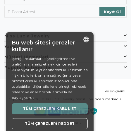
Miss Lucia Jewelry
Bu web sitesi çerezler
Yasal
kullanır
ENGLISH
Müşteri Hizmetleri
İçeriği, reklamları kişiselleştirmek ve
trafiğimizi analiz etmek için çerezleri
DE
Popüler Kategoriler
kullanıyoruz. Ayrıca sitemizi kullanımınıza
EN
ilişkin bilgileri, onlara sağladığınız veya
hizmetlerini kullanmanız sonucunda
ES
topladıkları diğer bilgilerle birleştirebilecek
reklam ve analiz ortaklarımızla da
SWEDISH
paylaşıyoruz.
Copyright © 2026, Miss Lucia Jewelry tescilli bir ticari markadır.
TURKISH
TÜM ÇEREZLERI KABUL ET
Koşullar
Gizlilik
TÜM ÇEREZLERI REDDET