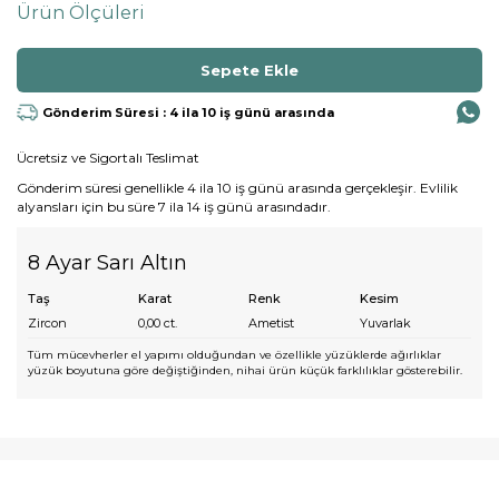
Ürün Ölçüleri
Gönderim Süresi : 4 ila 10 iş günü arasında
Ücretsiz ve Sigortalı Teslimat
Gönderim süresi genellikle 4 ila 10 iş günü arasında gerçekleşir. Evlilik
alyansları için bu süre 7 ila 14 iş günü arasındadır.
8 Ayar Sarı Altın
Taş
Karat
Renk
Kesim
Zircon
0,00
ct.
Ametist
Yuvarlak
Tüm mücevherler el yapımı olduğundan ve özellikle yüzüklerde ağırlıklar
yüzük boyutuna göre değiştiğinden, nihai ürün küçük farklılıklar gösterebilir.