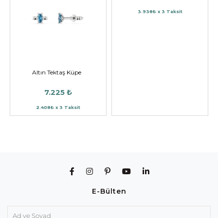
3.938₺ x 3 Taksit
Altın Tektaş Küpe
7.225 ₺
2.408₺ x 3 Taksit
E-Bülten