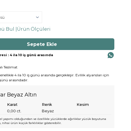
ü Bul |
Ürün Ölçüleri
si : 4 ila 10 iş günü arasında
lı Teslimat
ellikle 4 ila 10 iş günü arasında gerçekleşir. Evlilik alyansları için
 günü arasındadır.
yar Beyaz Altın
Karat
Renk
Kesim
0,00
ct.
Beyaz
l yapımı olduğundan ve özellikle yüzüklerde ağırlıklar yüzük boyutuna
 nihai ürün küçük farklılıklar gösterebilir.