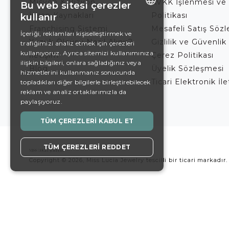
Misyon & Vizyon
KVKK İşlenmesi ve
Bu web sitesi çerezler
İnsan Kaynakları
Politikası
kullanır
ENGLISH
Franchising Sistemi
Mesafeli Satış Söz
İçeriği, reklamları kişiselleştirmek ve
Yüzük Ölçüsü Nasıl Alınır?
Gizlilik ve Güvenlik 
trafiğimizi analiz etmek için çerezleri
DE
kullanıyoruz. Ayrıca sitemizi kullanımınıza
İletişim
Çerez Politikası
EN
ilişkin bilgileri, onlara sağladığınız veya
Blog
Üyelik Sözleşmesi
hizmetlerini kullanmanız sonucunda
ES
Ticari Elektronik İl
topladıkları diğer bilgilerle birleştirebilecek
reklam ve analiz ortaklarımızla da
SWEDISH
paylaşıyoruz.
TURKISH
TÜM ÇEREZLERI KABUL ET
TÜM ÇEREZLERI REDDET
Copyright © 2026, Miss Lucia Jewelry tescilli bir ticari markadır.