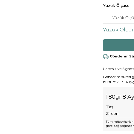
Yüzük Ölçüsü
Yüzük Ölçün
Gönderim Süre
Ücretsiz ve Sigorta
Gönderim süresi gen
bu süre 7 ila 14 iş
1.80gr 8 A
Taş
Zircon
Tüm mücevherler e
göre değiştiğinden,