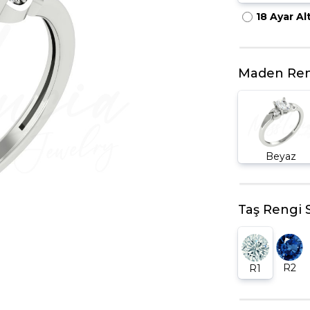
18 Ayar Al
HARFLI KOLYE UCU
LYE
TRIA YÜZÜK
TAMTUR YÜZÜK
Maden Ren
Beyaz
Taş Rengi 
R2
R1