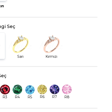
tın
BEŞTAŞ YÜZÜK
gi Seç
Sarı
Kırmızı
Seç
R6
R7
R5
R8
R3
R4