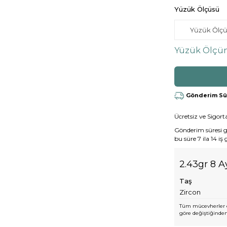
Yüzük Ölçüsü
Yüzük Ölçün
Gönderim Süre
Ücretsiz ve Sigorta
Gönderim süresi gen
bu süre 7 ila 14 iş
2.43gr 8 A
Taş
Zircon
Tüm mücevherler e
göre değiştiğinden,