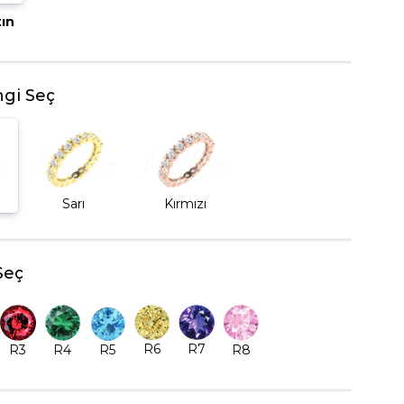
tın
BEŞTAŞ YÜZÜK
gi Seç
Sarı
Kırmızı
Seç
R6
R7
R5
R8
R3
R4