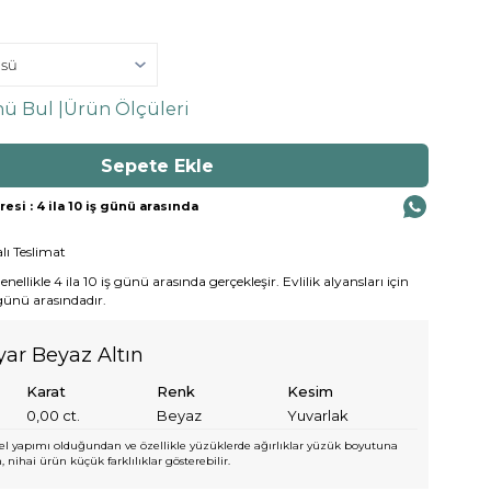
ü Bul |
Ürün Ölçüleri
si : 4 ila 10 iş günü arasında
lı Teslimat
ellikle 4 ila 10 iş günü arasında gerçekleşir. Evlilik alyansları için
 günü arasındadır.
yar Beyaz Altın
Karat
Renk
Kesim
0,00
ct.
Beyaz
Yuvarlak
l yapımı olduğundan ve özellikle yüzüklerde ağırlıklar yüzük boyutuna
 nihai ürün küçük farklılıklar gösterebilir.