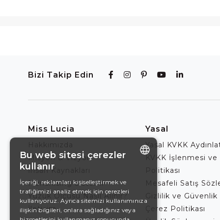
Bizi Takip Edin
Miss Lucia
Yasal
Hakkımızda
Yasal KVKK Aydınl
Bu web sitesi çerezler
Misyon & Vizyon
KVKK İşlenmesi ve
kullanır
İnsan Kaynakları
Politikası
ENGLISH
İçeriği, reklamları kişiselleştirmek ve
Franchising Sistemi
Mesafeli Satış Söz
trafiğimizi analiz etmek için çerezleri
DE
Yüzük Ölçüsü Nasıl Alınır?
Gizlilik ve Güvenlik 
kullanıyoruz. Ayrıca sitemizi kullanımınıza
İletişim
Çerez Politikası
EN
ilişkin bilgileri, onlara sağladığınız veya
hizmetlerini kullanmanız sonucunda