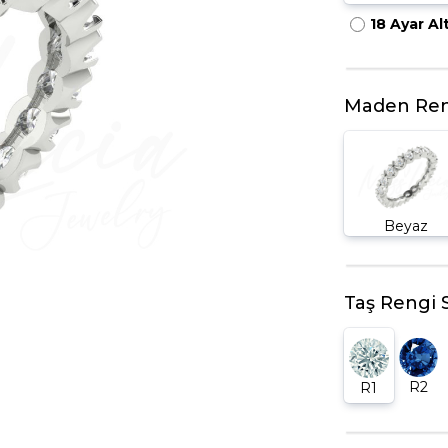
18 Ayar Al
HARFLI KOLYE UCU
LYE
TRIA YÜZÜK
TAMTUR YÜZÜK
Maden Ren
Beyaz
Taş Rengi 
R2
R1