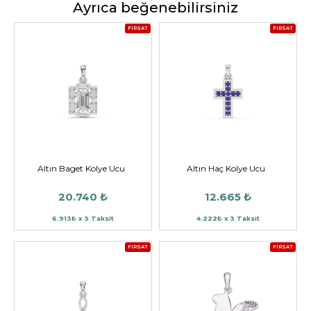
Ayrıca beğenebilirsiniz
FIRSAT
FIRSAT
Altın Baget Kolye Ucu
Altın Haç Kolye Ucu
20.740 ₺
12.665 ₺
6.913₺ x 3 Taksit
4.222₺ x 3 Taksit
FIRSAT
FIRSAT