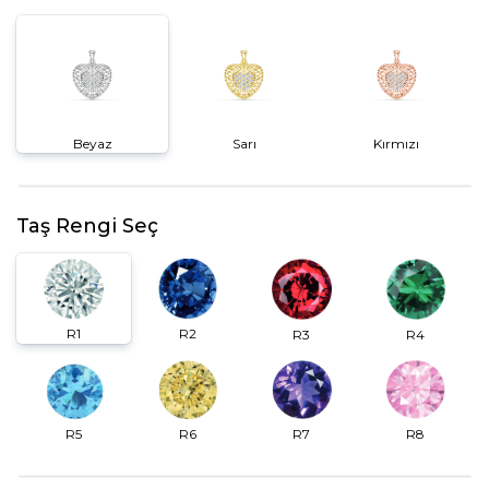
Beyaz
Sarı
Kırmızı
Taş Rengi Seç
R2
R1
R3
R4
R6
R7
R5
R8