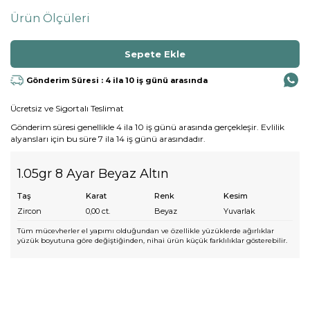
Ürün Ölçüleri
Gönderim Süresi : 4 ila 10 iş günü arasında
Ücretsiz ve Sigortalı Teslimat
Gönderim süresi genellikle 4 ila 10 iş günü arasında gerçekleşir. Evlilik
alyansları için bu süre 7 ila 14 iş günü arasındadır.
1.05gr 8 Ayar Beyaz Altın
Taş
Karat
Renk
Kesim
Zircon
0,00
ct.
Beyaz
Yuvarlak
Tüm mücevherler el yapımı olduğundan ve özellikle yüzüklerde ağırlıklar
yüzük boyutuna göre değiştiğinden, nihai ürün küçük farklılıklar gösterebilir.