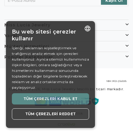
Miss Lucia Jewelry
Bu web sitesi çerezler
Yasal
kullanır
ENGLISH
Müşteri Hizmetleri
İçeriği, reklamları kişiselleştirmek ve
trafiğimizi analiz etmek için çerezleri
DE
Popüler Kategoriler
kullanıyoruz. Ayrıca sitemizi kullanımınıza
EN
ilişkin bilgileri, onlara sağladığınız veya
hizmetlerini kullanmanız sonucunda
ES
topladıkları diğer bilgilerle birleştirebilecek
reklam ve analiz ortaklarımızla da
SWEDISH
paylaşıyoruz.
Copyright © 2026, Miss Lucia Jewelry tescilli bir ticari markadır.
TURKISH
TÜM ÇEREZLERI KABUL ET
Koşullar
Gizlilik
TÜM ÇEREZLERI REDDET