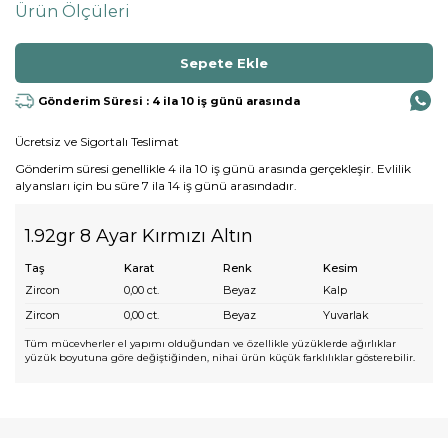
Ürün Ölçüleri
Gönderim Süresi : 4 ila 10 iş günü arasında
Ücretsiz ve Sigortalı Teslimat
Gönderim süresi genellikle 4 ila 10 iş günü arasında gerçekleşir. Evlilik
alyansları için bu süre 7 ila 14 iş günü arasındadır.
1.92gr 8 Ayar Kırmızı Altın
Taş
Karat
Renk
Kesim
Zircon
0,00
ct.
Beyaz
Kalp
Zircon
0,00
ct.
Beyaz
Yuvarlak
Tüm mücevherler el yapımı olduğundan ve özellikle yüzüklerde ağırlıklar
yüzük boyutuna göre değiştiğinden, nihai ürün küçük farklılıklar gösterebilir.