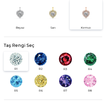
Beyaz
Sarı
Kırmızı
Taş Rengi Seç
R2
R1
R3
R4
R6
R7
R5
R8