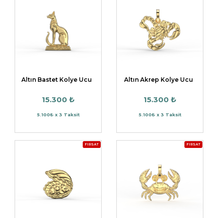
Altın Bastet Kolye Ucu
Altın Akrep Kolye Ucu
15.300 ₺
15.300 ₺
5.100₺ x 3 Taksit
5.100₺ x 3 Taksit
FIRSAT
FIRSAT