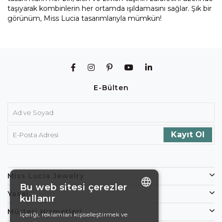
taşıyarak kombinlerin her ortamda ışıldamasını sağlar. Şık bir
görünüm, Miss Lucia tasarımlarıyla mümkün!
E-Bülten
Miss Lucia Jewelry
Bu web sitesi çerezler
Yasal
kullanır
ENGLISH
Müşteri Hizmetleri
İçeriği, reklamları kişiselleştirmek ve