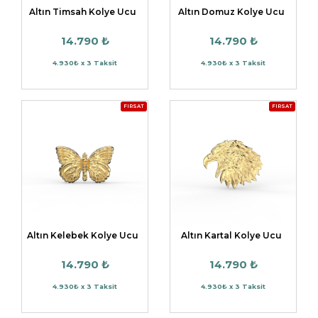
Altın Timsah Kolye Ucu
Altın Domuz Kolye Ucu
14.790 ₺
14.790 ₺
4.930₺ x 3 Taksit
4.930₺ x 3 Taksit
FIRSAT
FIRSAT
Altın Kelebek Kolye Ucu
Altın Kartal Kolye Ucu
14.790 ₺
14.790 ₺
4.930₺ x 3 Taksit
4.930₺ x 3 Taksit