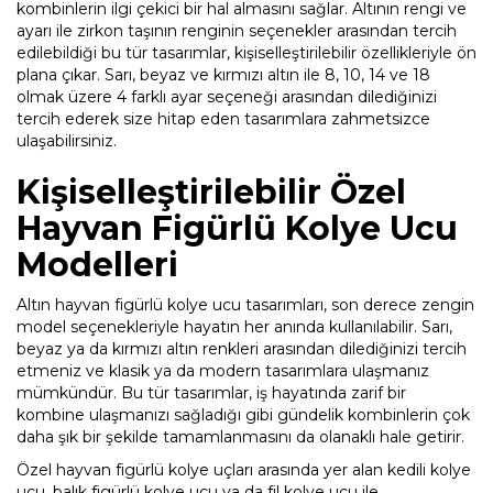
kombinlerin ilgi çekici bir hal almasını sağlar. Altının rengi ve
ayarı ile zirkon taşının renginin seçenekler arasından tercih
edilebildiği bu tür tasarımlar, kişiselleştirilebilir özellikleriyle ön
plana çıkar. Sarı, beyaz ve kırmızı altın ile 8, 10, 14 ve 18
olmak üzere 4 farklı ayar seçeneği arasından dilediğinizi
tercih ederek size hitap eden tasarımlara zahmetsizce
ulaşabilirsiniz.
Kişiselleştirilebilir Özel
Hayvan Figürlü Kolye Ucu
Modelleri
Altın hayvan figürlü kolye ucu tasarımları, son derece zengin
model seçenekleriyle hayatın her anında kullanılabilir. Sarı,
beyaz ya da kırmızı altın renkleri arasından dilediğinizi tercih
etmeniz ve klasik ya da modern tasarımlara ulaşmanız
mümkündür. Bu tür tasarımlar, iş hayatında zarif bir
kombine ulaşmanızı sağladığı gibi gündelik kombinlerin çok
daha şık bir şekilde tamamlanmasını da olanaklı hale getirir.
Özel hayvan figürlü kolye uçları arasında yer alan kedili kolye
ucu, balık figürlü kolye ucu ya da fil kolye ucu ile