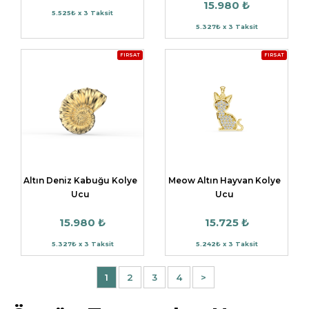
15.980 ₺
5.525₺ x 3 Taksit
5.327₺ x 3 Taksit
FIRSAT
FIRSAT
Altın Deniz Kabuğu Kolye
Meow Altın Hayvan Kolye
Ucu
Ucu
15.980 ₺
15.725 ₺
5.327₺ x 3 Taksit
5.242₺ x 3 Taksit
1
2
3
4
>