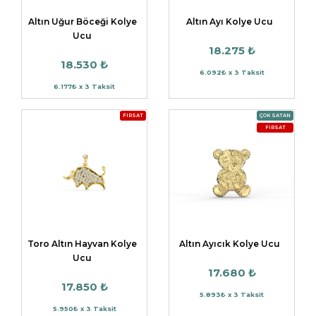
Altın Uğur Böceği Kolye
Altın Ayı Kolye Ucu
Ucu
18.275 ₺
18.530 ₺
6.092₺ x 3 Taksit
6.177₺ x 3 Taksit
FIRSAT
ÇOK SATAN
FIRSAT
Toro Altın Hayvan Kolye
Altın Ayıcık Kolye Ucu
Ucu
17.680 ₺
17.850 ₺
5.893₺ x 3 Taksit
5.950₺ x 3 Taksit