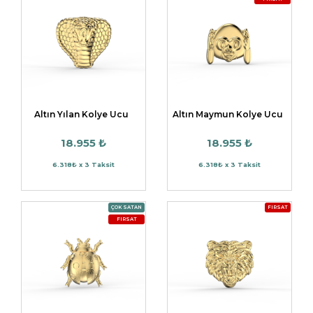
Altın Yılan Kolye Ucu
Altın Maymun Kolye Ucu
18.955 ₺
18.955 ₺
6.318₺ x 3 Taksit
6.318₺ x 3 Taksit
ÇOK SATAN
FIRSAT
FIRSAT