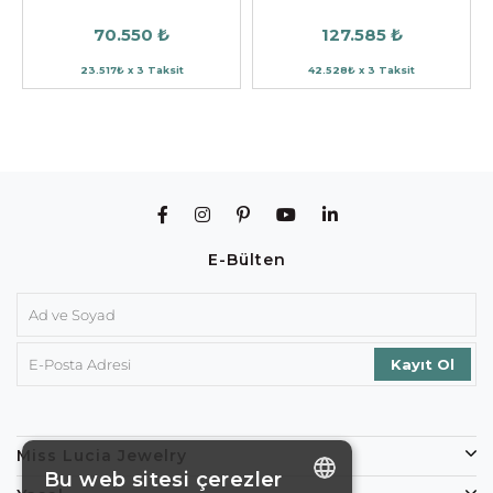
70.550 ₺
127.585 ₺
23.517₺ x 3 Taksit
42.528₺ x 3 Taksit
E-Bülten
Miss Lucia Jewelry
Bu web sitesi çerezler