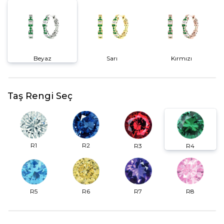
Beyaz
Sarı
Kırmızı
Taş Rengi Seç
R2
R1
R3
R4
R6
R7
R5
R8