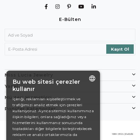
E-Bülten
Miss Lucia Jewelry
Bu web sitesi çerezler
Yasal
kullanır
ENGLISH
Müşteri Hizmetleri
İçeriği, reklamları kişiselleştirmek ve
trafiğimizi analiz etmek için çerezleri
DE
Popüler Kategoriler
kullanıyoruz. Ayrıca sitemizi kullanımınıza
EN
ilişkin bilgileri, onlara sağladığınız veya
hizmetlerini kullanmanız sonucunda
ES
topladıkları diğer bilgilerle birleştirebilecek
reklam ve analiz ortaklarımızla da
SWEDISH