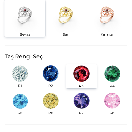
Beyaz
Sarı
Kırmızı
Taş Rengi Seç
R2
R1
R3
R4
R6
R7
R5
R8