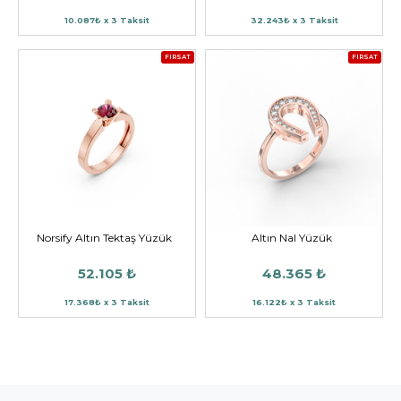
10.087₺ x 3 Taksit
32.243₺ x 3 Taksit
FIRSAT
FIRSAT
Norsify Altın Tektaş Yüzük
Altın Nal Yüzük
52.105 ₺
48.365 ₺
17.368₺ x 3 Taksit
16.122₺ x 3 Taksit