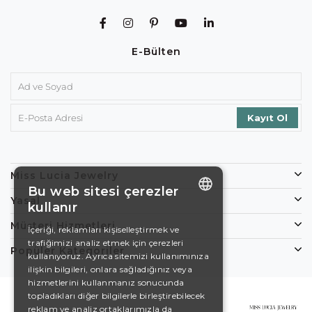
E-Bülten
Miss Lucia Jewelry
Bu web sitesi çerezler
Yasal
kullanır
ENGLISH
Müşteri Hizmetleri
İçeriği, reklamları kişiselleştirmek ve
trafiğimizi analiz etmek için çerezleri
DE
Popüler Kategoriler
kullanıyoruz. Ayrıca sitemizi kullanımınıza
EN
ilişkin bilgileri, onlara sağladığınız veya
hizmetlerini kullanmanız sonucunda
ES
topladıkları diğer bilgilerle birleştirebilecek
reklam ve analiz ortaklarımızla da