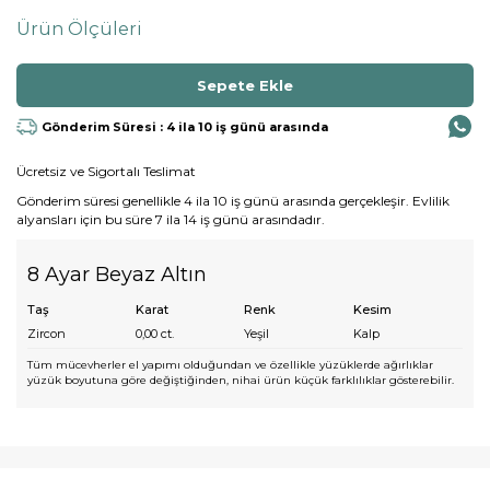
Ürün Ölçüleri
Gönderim Süresi : 4 ila 10 iş günü arasında
Ücretsiz ve Sigortalı Teslimat
Gönderim süresi genellikle 4 ila 10 iş günü arasında gerçekleşir. Evlilik
alyansları için bu süre 7 ila 14 iş günü arasındadır.
8 Ayar Beyaz Altın
Taş
Karat
Renk
Kesim
Zircon
0,00
ct.
Yeşil
Kalp
Tüm mücevherler el yapımı olduğundan ve özellikle yüzüklerde ağırlıklar
yüzük boyutuna göre değiştiğinden, nihai ürün küçük farklılıklar gösterebilir.