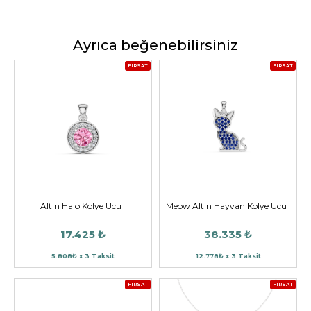
Ayrıca beğenebilirsiniz
FIRSAT
FIRSAT
Altın Halo Kolye Ucu
Meow Altın Hayvan Kolye Ucu
17.425 ₺
38.335 ₺
5.808₺ x 3 Taksit
12.778₺ x 3 Taksit
FIRSAT
FIRSAT