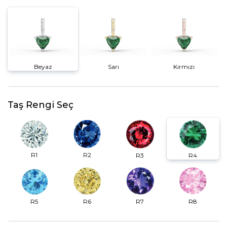
Beyaz
Sarı
Kırmızı
Taş Rengi Seç
R2
R1
R3
R4
R6
R7
R5
R8