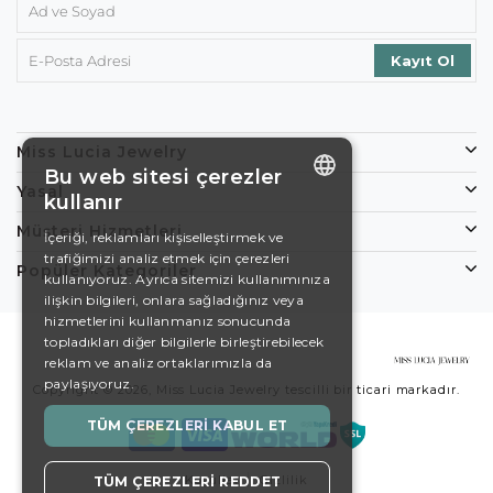
Miss Lucia Jewelry
Bu web sitesi çerezler
Yasal
kullanır
ENGLISH
Müşteri Hizmetleri
İçeriği, reklamları kişiselleştirmek ve
trafiğimizi analiz etmek için çerezleri
DE
Popüler Kategoriler
kullanıyoruz. Ayrıca sitemizi kullanımınıza
EN
ilişkin bilgileri, onlara sağladığınız veya
hizmetlerini kullanmanız sonucunda
ES
topladıkları diğer bilgilerle birleştirebilecek
reklam ve analiz ortaklarımızla da
SWEDISH
paylaşıyoruz.
Copyright © 2026, Miss Lucia Jewelry tescilli bir ticari markadır.
TURKISH
TÜM ÇEREZLERI KABUL ET
Koşullar
Gizlilik
TÜM ÇEREZLERI REDDET