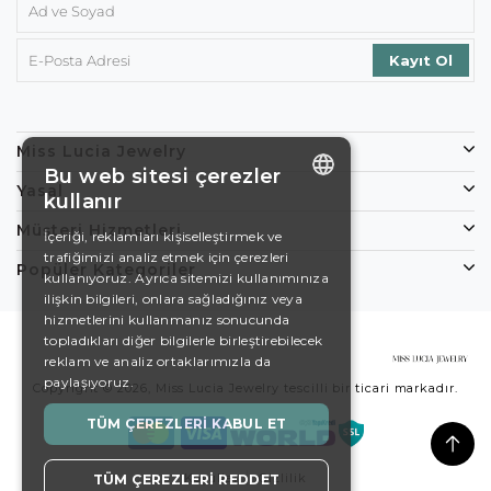
Miss Lucia Jewelry
Bu web sitesi çerezler
Yasal
kullanır
ENGLISH
Müşteri Hizmetleri
İçeriği, reklamları kişiselleştirmek ve
trafiğimizi analiz etmek için çerezleri
DE
Popüler Kategoriler
kullanıyoruz. Ayrıca sitemizi kullanımınıza
EN
ilişkin bilgileri, onlara sağladığınız veya
hizmetlerini kullanmanız sonucunda
ES
topladıkları diğer bilgilerle birleştirebilecek
reklam ve analiz ortaklarımızla da
SWEDISH
paylaşıyoruz.
Copyright © 2026, Miss Lucia Jewelry tescilli bir ticari markadır.
TURKISH
TÜM ÇEREZLERI KABUL ET
Koşullar
Gizlilik
TÜM ÇEREZLERI REDDET