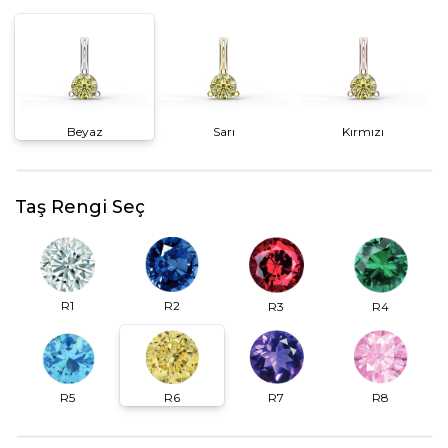
Beyaz
Sarı
Kırmızı
Taş Rengi Seç
R2
R1
R3
R4
R6
R7
R5
R8