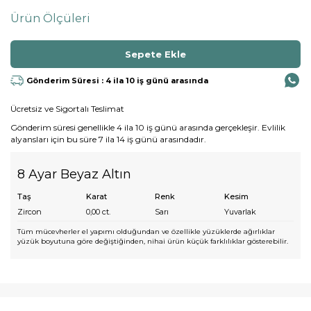
Ürün Ölçüleri
Gönderim Süresi : 4 ila 10 iş günü arasında
Ücretsiz ve Sigortalı Teslimat
Gönderim süresi genellikle 4 ila 10 iş günü arasında gerçekleşir. Evlilik
alyansları için bu süre 7 ila 14 iş günü arasındadır.
8 Ayar Beyaz Altın
Taş
Karat
Renk
Kesim
Zircon
0,00
ct.
Sarı
Yuvarlak
Tüm mücevherler el yapımı olduğundan ve özellikle yüzüklerde ağırlıklar
yüzük boyutuna göre değiştiğinden, nihai ürün küçük farklılıklar gösterebilir.