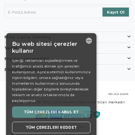
Miss Lucia Jewelry
Bu web sitesi çerezler
Yasal
kullanır
ENGLISH
Müşteri Hizmetleri
İçeriği, reklamları kişiselleştirmek ve
trafiğimizi analiz etmek için çerezleri
DE
Popüler Kategoriler
kullanıyoruz. Ayrıca sitemizi kullanımınıza
EN
ilişkin bilgileri, onlara sağladığınız veya
hizmetlerini kullanmanız sonucunda
ES
topladıkları diğer bilgilerle birleştirebilecek
reklam ve analiz ortaklarımızla da
SWEDISH
paylaşıyoruz.
Copyright © 2026, Miss Lucia Jewelry tescilli bir ticari markadır.
TURKISH
TÜM ÇEREZLERI KABUL ET
Koşullar
Gizlilik
TÜM ÇEREZLERI REDDET