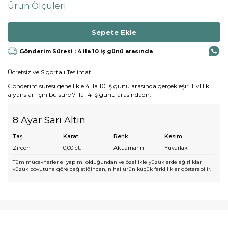
Ürün Ölçüleri
Gönderim Süresi : 4 ila 10 iş günü arasında
Ücretsiz ve Sigortalı Teslimat
Gönderim süresi genellikle 4 ila 10 iş günü arasında gerçekleşir. Evlilik
alyansları için bu süre 7 ila 14 iş günü arasındadır.
8 Ayar Sarı Altın
Taş
Karat
Renk
Kesim
Zircon
0,00
ct.
Akuamarin
Yuvarlak
Tüm mücevherler el yapımı olduğundan ve özellikle yüzüklerde ağırlıklar
yüzük boyutuna göre değiştiğinden, nihai ürün küçük farklılıklar gösterebilir.