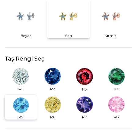
Beyaz
Sarı
Kırmızı
Taş Rengi Seç
R2
R1
R3
R4
R6
R7
R5
R8