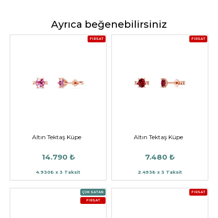
Ayrıca beğenebilirsiniz
FIRSAT
FIRSAT
Altın Tektaş Küpe
Altın Tektaş Küpe
14.790 ₺
7.480 ₺
4.930₺ x 3 Taksit
2.493₺ x 3 Taksit
ÇOK SATAN
FIRSAT
FIRSAT