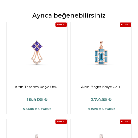
Ayrıca beğenebilirsiniz
FIRSAT
FIRSAT
Altın Tasarım Kolye Ucu
Altın Baget Kolye Ucu
16.405 ₺
27.455 ₺
5.468₺ x 3 Taksit
9.152₺ x 3 Taksit
FIRSAT
FIRSAT