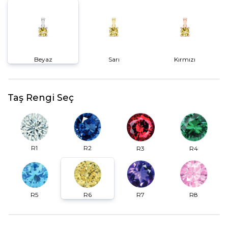
Beyaz
Sarı
Kırmızı
Taş Rengi Seç
R2
R1
R3
R4
R6
R7
R5
R8