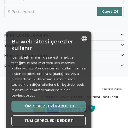
Miss Lucia Jewelry
Bu web sitesi çerezler
Yasal
kullanır
ENGLISH
Müşteri Hizmetleri
İçeriği, reklamları kişiselleştirmek ve
trafiğimizi analiz etmek için çerezleri
DE
Popüler Kategoriler
kullanıyoruz. Ayrıca sitemizi kullanımınıza
EN
ilişkin bilgileri, onlara sağladığınız veya
hizmetlerini kullanmanız sonucunda
ES
topladıkları diğer bilgilerle birleştirebilecek
reklam ve analiz ortaklarımızla da
SWEDISH
paylaşıyoruz.
Copyright © 2026, Miss Lucia Jewelry tescilli bir ticari markadır.
TURKISH
TÜM ÇEREZLERI KABUL ET
Koşullar
Gizlilik
TÜM ÇEREZLERI REDDET