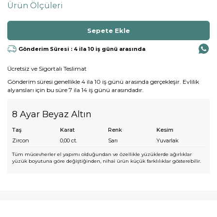
Ürün Ölçüleri
Gönderim Süresi : 4 ila 10 iş günü arasında
Ücretsiz ve Sigortalı Teslimat
Gönderim süresi genellikle 4 ila 10 iş günü arasında gerçekleşir. Evlilik
alyansları için bu süre 7 ila 14 iş günü arasındadır.
8 Ayar Beyaz Altın
Taş
Karat
Renk
Kesim
Zircon
0,00
ct.
Sarı
Yuvarlak
Tüm mücevherler el yapımı olduğundan ve özellikle yüzüklerde ağırlıklar
yüzük boyutuna göre değiştiğinden, nihai ürün küçük farklılıklar gösterebilir.