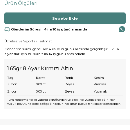
Ürün Ölçüleri
Gönderim Süresi : 4 ila 10 iş günü arasında
Ücretsiz ve Sigortalı Teslimat
Gönderim süresi genellikle 4 ila 10 iş günü arasında gerçekleşir. Evlilik
alyansları için bu süre 7 ila 14 iş günü arasındadır.
1.65gr 8 Ayar Kırmızı Altın
Taş
Karat
Renk
Kesim
Zircon
0,00
ct.
Beyaz
Prenses
Zircon
0,00
ct.
Beyaz
Yuvarlak
Tüm mücevherler el yapımı olduğundan ve özellikle yüzüklerde ağırlıklar
yüzük boyutuna göre değiştiğinden, nihai ürün küçük farklılıklar gösterebilir.