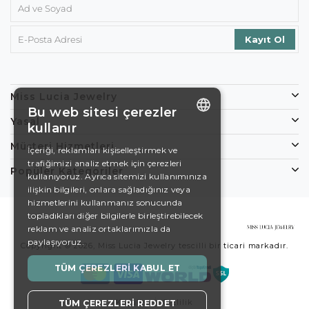
Miss Lucia Jewelry
Bu web sitesi çerezler
Yasal
kullanır
ENGLISH
Müşteri Hizmetleri
İçeriği, reklamları kişiselleştirmek ve
trafiğimizi analiz etmek için çerezleri
DE
Popüler Kategoriler
kullanıyoruz. Ayrıca sitemizi kullanımınıza
EN
ilişkin bilgileri, onlara sağladığınız veya
hizmetlerini kullanmanız sonucunda
ES
topladıkları diğer bilgilerle birleştirebilecek
reklam ve analiz ortaklarımızla da
SWEDISH
paylaşıyoruz.
Copyright © 2026, Miss Lucia Jewelry tescilli bir ticari markadır.
TURKISH
TÜM ÇEREZLERI KABUL ET
Koşullar
Gizlilik
TÜM ÇEREZLERI REDDET