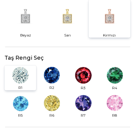
Beyaz
Sarı
Kırmızı
Taş Rengi Seç
R2
R1
R3
R4
R6
R7
R5
R8