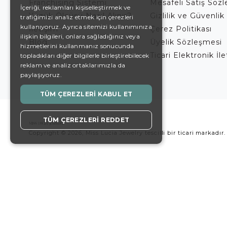
ENGLISH
Franchising Sistemi
Mesafeli Satış Söz
İçeriği, reklamları kişiselleştirmek ve
Yüzük Ölçüsü Nasıl Alınır?
Gizlilik ve Güvenlik 
trafiğimizi analiz etmek için çerezleri
DE
kullanıyoruz. Ayrıca sitemizi kullanımınıza
İletişim
Çerez Politikası
EN
ilişkin bilgileri, onlara sağladığınız veya
Blog
Üyelik Sözleşmesi
hizmetlerini kullanmanız sonucunda
ES
Ticari Elektronik İl
topladıkları diğer bilgilerle birleştirebilecek
reklam ve analiz ortaklarımızla da
SWEDISH
paylaşıyoruz.
TURKISH
TÜM ÇEREZLERI KABUL ET
TÜM ÇEREZLERI REDDET
Copyright © 2026, Miss Lucia Jewelry tescilli bir ticari markadır.