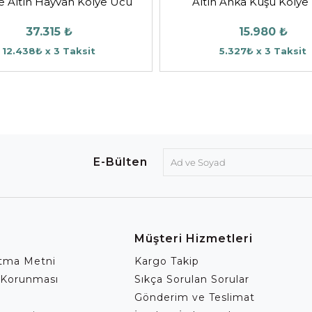
e Altın Hayvan Kolye Ucu
Altın Anka Kuşu Kolye
37.315 ₺
15.980 ₺
12.438₺ x 3 Taksit
5.327₺ x 3 Taksit
E-Bülten
Müşteri Hizmetleri
atma Metni
Kargo Takip
 Korunması
Sıkça Sorulan Sorular
Gönderim ve Teslimat