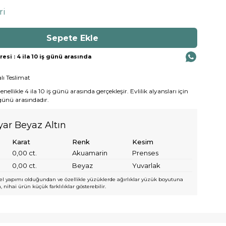
ri
si : 4 ila 10 iş günü arasında
lı Teslimat
ellikle 4 ila 10 iş günü arasında gerçekleşir. Evlilik alyansları için
 günü arasındadır.
yar Beyaz Altın
Karat
Renk
Kesim
0,00
ct.
Akuamarin
Prenses
0,00
ct.
Beyaz
Yuvarlak
l yapımı olduğundan ve özellikle yüzüklerde ağırlıklar yüzük boyutuna
 nihai ürün küçük farklılıklar gösterebilir.