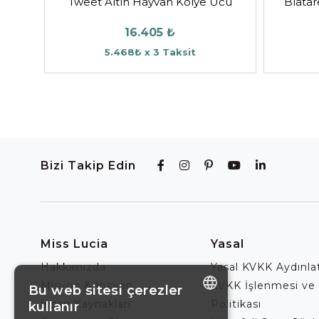
Tweet Altın Hayvan Kolye Ucu
Biatar
16.405 ₺
5.468₺ x 3 Taksit
Bizi Takip Edin
Miss Lucia
Yasal
Hakkımızda
Yasal KVKK Aydınl
Misyon & Vizyon
KVKK İşlenmesi ve
Bu web sitesi çerezler
İnsan Kaynakları
Politikası
kullanır