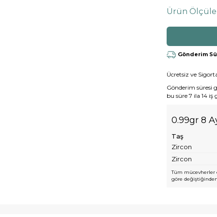
Ürün Ölçüle
Gönderim Süre
Ücretsiz ve Sigorta
Gönderim süresi gen
bu süre 7 ila 14 iş
0.99gr 8 A
Taş
Zircon
Zircon
Tüm mücevherler e
göre değiştiğinden,