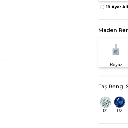
18 Ayar Al
HARFLI KOLYE UCU
LYE
TRIA YÜZÜK
TAMTUR YÜZÜK
Maden Ren
Beyaz
Taş Rengi 
R2
R1