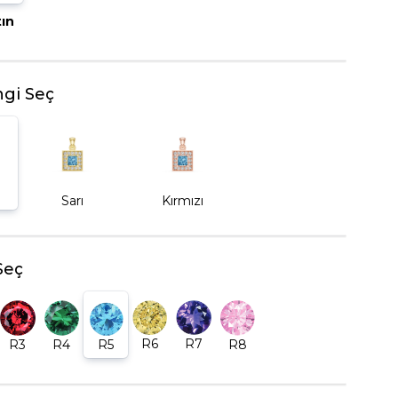
tın
BEŞTAŞ YÜZÜK
gi Seç
Sarı
Kırmızı
Seç
R6
R7
R5
R8
R3
R4