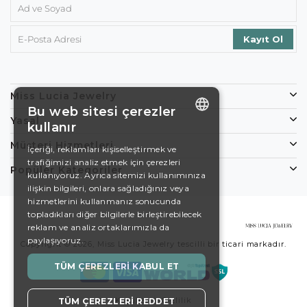
Miss Lucia Jewelry
Bu web sitesi çerezler
Yasal
kullanır
ENGLISH
Müşteri Hizmetleri
İçeriği, reklamları kişiselleştirmek ve
trafiğimizi analiz etmek için çerezleri
DE
Popüler Kategoriler
kullanıyoruz. Ayrıca sitemizi kullanımınıza
EN
ilişkin bilgileri, onlara sağladığınız veya
hizmetlerini kullanmanız sonucunda
ES
topladıkları diğer bilgilerle birleştirebilecek
reklam ve analiz ortaklarımızla da
SWEDISH
paylaşıyoruz.
Copyright © 2026, Miss Lucia Jewelry tescilli bir ticari markadır.
TURKISH
TÜM ÇEREZLERI KABUL ET
Koşullar
Gizlilik
TÜM ÇEREZLERI REDDET