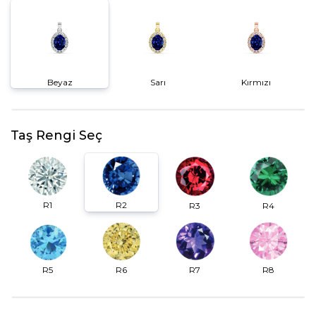
Beyaz
Sarı
Kırmızı
Taş Rengi Seç
R2
R1
R3
R4
R6
R7
R5
R8