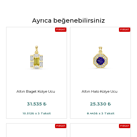
Ayrıca beğenebilirsiniz
FIRSAT
FIRSAT
Altın Baget Kolye Ucu
Altın Halo Kolye Ucu
31.535 ₺
25.330 ₺
10.512₺ x 3 Taksit
8.443₺ x 3 Taksit
FIRSAT
FIRSAT