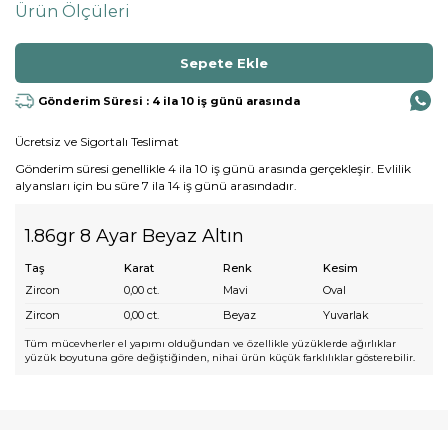
Ürün Ölçüleri
Gönderim Süresi : 4 ila 10 iş günü arasında
Ücretsiz ve Sigortalı Teslimat
Gönderim süresi genellikle 4 ila 10 iş günü arasında gerçekleşir. Evlilik
alyansları için bu süre 7 ila 14 iş günü arasındadır.
1.86gr 8 Ayar Beyaz Altın
Taş
Karat
Renk
Kesim
Zircon
0,00
ct.
Mavi
Oval
Zircon
0,00
ct.
Beyaz
Yuvarlak
Tüm mücevherler el yapımı olduğundan ve özellikle yüzüklerde ağırlıklar
yüzük boyutuna göre değiştiğinden, nihai ürün küçük farklılıklar gösterebilir.