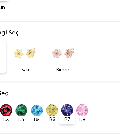
tın
BEŞTAŞ YÜZÜK
gi Seç
Sarı
Kırmızı
Seç
R6
R7
R5
R8
R3
R4