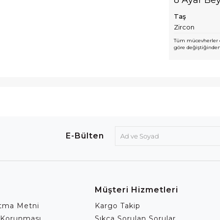
Taş
Zircon
Tüm mücevherler e
göre değiştiğinden,
E-Bülten
Müşteri Hizmetleri
atma Metni
Kargo Takip
 Korunması
Sıkça Sorulan Sorular