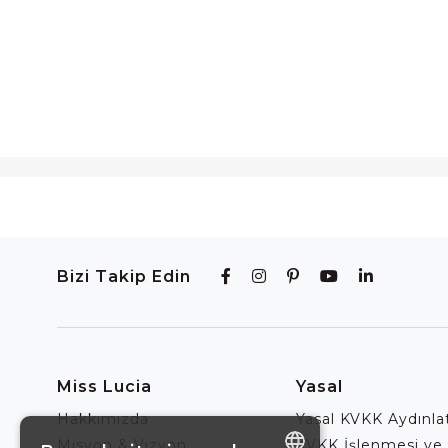
Bizi Takip Edin
Miss Lucia
Yasal
Hakkımızda
Yasal KVKK Aydınl
Misyon & Vizyon
KVKK İşlenmesi ve