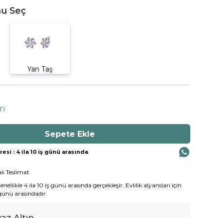
u Seç
Yan Taş
ri
si : 4 ila 10 iş günü arasında
lı Teslimat
ellikle 4 ila 10 iş günü arasında gerçekleşir. Evlilik alyansları için
 günü arasındadır.
az Altın