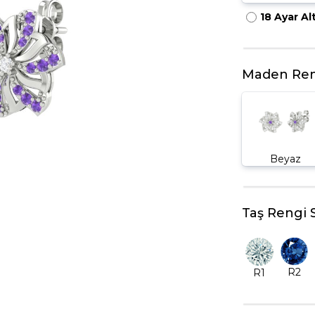
18 Ayar Al
HARFLI KOLYE UCU
LYE
TRIA YÜZÜK
TAMTUR YÜZÜK
Maden Ren
Beyaz
Taş Rengi 
R2
R1