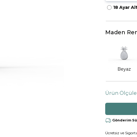
18 Ayar Al
HARFLI KOLYE UCU
LYE
TRIA YÜZÜK
TAMTUR YÜZÜK
Maden Ren
Beyaz
Ürün Ölçüle
Gönderim Süre
Ücretsiz ve Sigorta