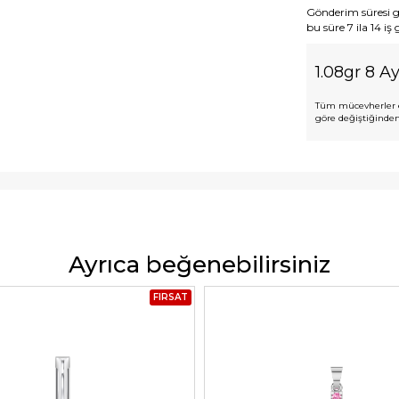
Gönderim süresi gen
bu süre 7 ila 14 iş
1.08gr 8 Ay
Tüm mücevherler e
göre değiştiğinden,
Ayrıca beğenebilirsiniz
FIRSAT