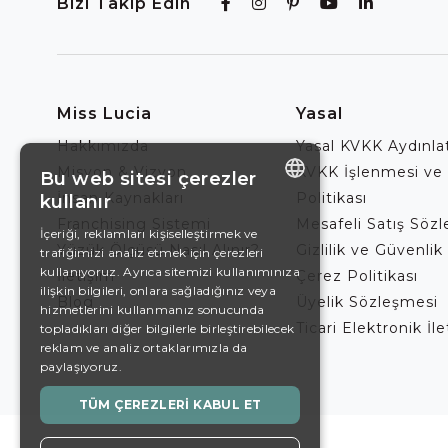
Bizi Takip Edin
Miss Lucia
Yasal
Hakkımızda
Yasal KVKK Aydınl
Misyon & Vizyon
KVKK İşlenmesi ve
Bu web sitesi çerezler
İnsan Kaynakları
Politikası
kullanır
ENGLISH
Franchising Sistemi
Mesafeli Satış Söz
İçeriği, reklamları kişiselleştirmek ve
Yüzük Ölçüsü Nasıl Alınır?
Gizlilik ve Güvenlik 
trafiğimizi analiz etmek için çerezleri
DE
kullanıyoruz. Ayrıca sitemizi kullanımınıza
İletişim
Çerez Politikası
EN
ilişkin bilgileri, onlara sağladığınız veya
Blog
Üyelik Sözleşmesi
hizmetlerini kullanmanız sonucunda
ES
Ticari Elektronik İl
topladıkları diğer bilgilerle birleştirebilecek
reklam ve analiz ortaklarımızla da
SWEDISH
paylaşıyoruz.
TURKISH
TÜM ÇEREZLERI KABUL ET