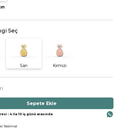
tın
BEŞTAŞ YÜZÜK
gi Seç
Sarı
Kırmızı
ri
si : 4 ila 10 iş günü arasında
lı Teslimat