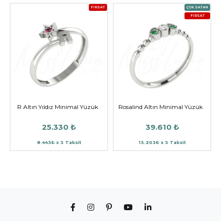
FIRSAT
ÇOK SATAN
FIRSAT
R Altın Yıldız Minimal Yüzük
Rosalind Altın Minimal Yüzük
25.330 ₺
39.610 ₺
8.443₺ x 3 Taksit
13.203₺ x 3 Taksit