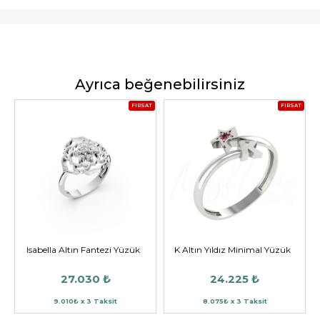
Ayrıca beğenebilirsiniz
FIRSAT
FIRSAT
Isabella Altın Fantezi Yüzük
K Altın Yıldız Minimal Yüzük
27.030 ₺
24.225 ₺
9.010₺ x 3 Taksit
8.075₺ x 3 Taksit