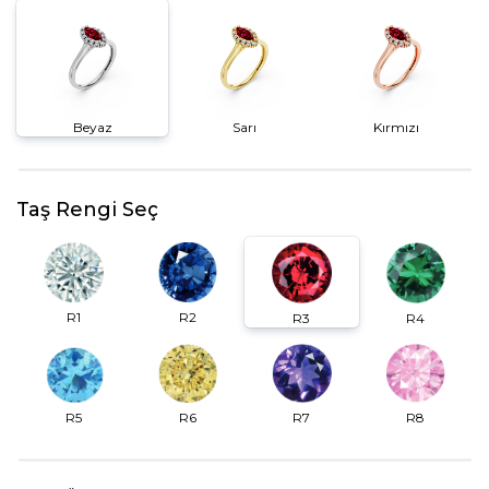
Beyaz
Sarı
Kırmızı
Taş Rengi Seç
R2
R1
R3
R4
R6
R7
R5
R8