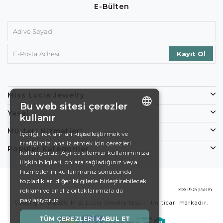
E-Bülten
Miss Lucia Jewelry
Bu web sitesi çerezler
Yasal
kullanır
ENGLISH
Müşteri Hizmetleri
İçeriği, reklamları kişiselleştirmek ve
trafiğimizi analiz etmek için çerezleri
DE
Popüler Kategoriler
kullanıyoruz. Ayrıca sitemizi kullanımınıza
EN
ilişkin bilgileri, onlara sağladığınız veya
hizmetlerini kullanmanız sonucunda
ES
topladıkları diğer bilgilerle birleştirebilecek
reklam ve analiz ortaklarımızla da
SWEDISH
paylaşıyoruz.
Copyright © 2026, Miss Lucia Jewelry tescilli bir ticari markadır.
TURKISH
TÜM ÇEREZLERI KABUL ET