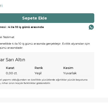
ri
si : 4 ila 10 iş günü arasında
lı Teslimat
ellikle 4 ila 10 iş günü arasında gerçekleşir. Evlilik alyansları için
 günü arasındadır.
ar Sarı Altın
Karat
Renk
Kesim
0,00
ct.
Yeşil
Yuvarlak
l yapımı olduğundan ve özellikle yüzüklerde ağırlıklar yüzük boyutuna
 nihai ürün küçük farklılıklar gösterebilir.