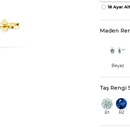
18 Ayar Al
HARFLI KOLYE UCU
LYE
TRIA YÜZÜK
TAMTUR YÜZÜK
Maden Ren
Beyaz
Taş Rengi 
R2
R1