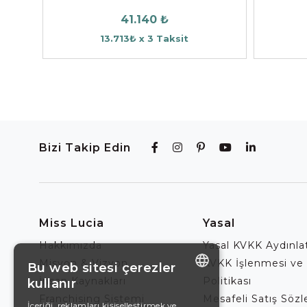
41.140 ₺
13.713₺ x 3 Taksit
Bizi Takip Edin
Miss Lucia
Yasal
Hakkımızda
Yasal KVKK Aydınl
Misyon & Vizyon
KVKK İşlenmesi ve
Bu web sitesi çerezler
İnsan Kaynakları
Politikası
kullanır
ENGLISH
Franchising Sistemi
Mesafeli Satış Söz
İçeriği, reklamları kişiselleştirmek ve