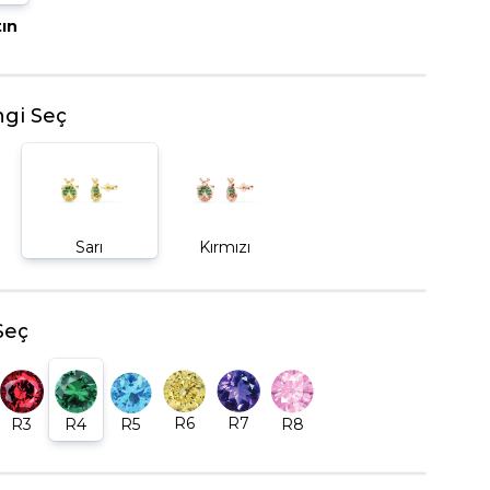
tın
BEŞTAŞ YÜZÜK
gi Seç
Sarı
Kırmızı
Seç
R6
R7
R5
R8
R3
R4