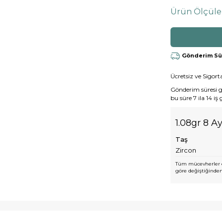
Ürün Ölçüle
Gönderim Süre
Ücretsiz ve Sigorta
Gönderim süresi gen
bu süre 7 ila 14 iş
1.08gr 8 Ay
Taş
Zircon
Tüm mücevherler e
göre değiştiğinden,