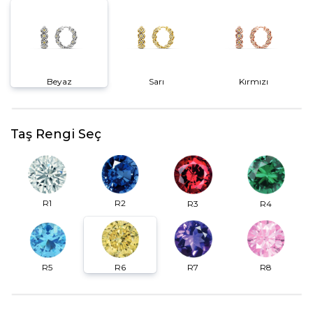
Beyaz
Sarı
Kırmızı
Taş Rengi Seç
R2
R1
R3
R4
R6
R7
R5
R8