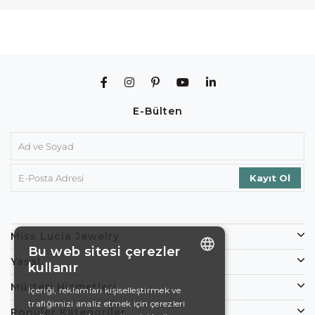
E-Bülten
Miss Lucia Jewelry
Bu web sitesi çerezler
Yasal
kullanır
ENGLISH
Müşteri Hizmetleri
İçeriği, reklamları kişiselleştirmek ve
trafiğimizi analiz etmek için çerezleri
DE
Popüler Kategoriler