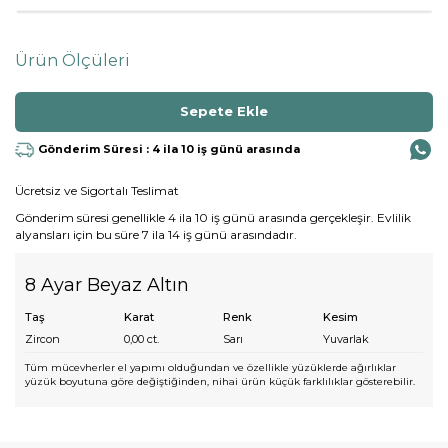
Ürün Ölçüleri
Gönderim Süresi : 4 ila 10 iş günü arasında
Ücretsiz ve Sigortalı Teslimat
Gönderim süresi genellikle 4 ila 10 iş günü arasında gerçekleşir. Evlilik
alyansları için bu süre 7 ila 14 iş günü arasındadır.
8 Ayar Beyaz Altın
Taş
Karat
Renk
Kesim
Zircon
0,00
ct.
Sarı
Yuvarlak
Tüm mücevherler el yapımı olduğundan ve özellikle yüzüklerde ağırlıklar
yüzük boyutuna göre değiştiğinden, nihai ürün küçük farklılıklar gösterebilir.