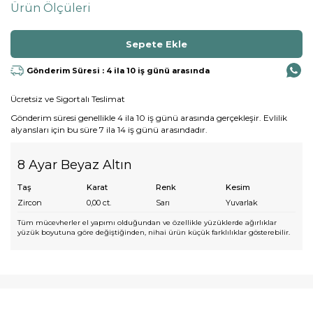
Ürün Ölçüleri
Gönderim Süresi : 4 ila 10 iş günü arasında
Ücretsiz ve Sigortalı Teslimat
Gönderim süresi genellikle 4 ila 10 iş günü arasında gerçekleşir. Evlilik
alyansları için bu süre 7 ila 14 iş günü arasındadır.
8 Ayar Beyaz Altın
Taş
Karat
Renk
Kesim
Zircon
0,00
ct.
Sarı
Yuvarlak
Tüm mücevherler el yapımı olduğundan ve özellikle yüzüklerde ağırlıklar
yüzük boyutuna göre değiştiğinden, nihai ürün küçük farklılıklar gösterebilir.