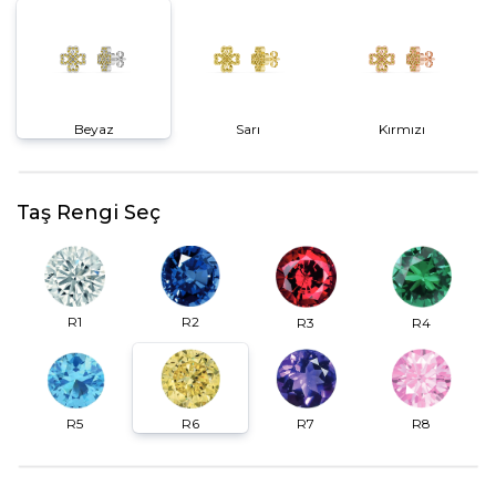
Beyaz
Sarı
Kırmızı
Taş Rengi Seç
R2
R1
R3
R4
R6
R7
R5
R8