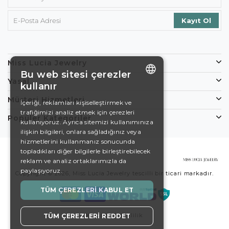
Miss Lucia Jewelry
Bu web sitesi çerezler
Yasal
kullanır
ENGLISH
Müşteri Hizmetleri
İçeriği, reklamları kişiselleştirmek ve
trafiğimizi analiz etmek için çerezleri
DE
Popüler Kategoriler
kullanıyoruz. Ayrıca sitemizi kullanımınıza
EN
ilişkin bilgileri, onlara sağladığınız veya
hizmetlerini kullanmanız sonucunda
ES
topladıkları diğer bilgilerle birleştirebilecek
reklam ve analiz ortaklarımızla da
SWEDISH
paylaşıyoruz.
Copyright © 2026, Miss Lucia Jewelry tescilli bir ticari markadır.
TURKISH
TÜM ÇEREZLERI KABUL ET
Koşullar
Gizlilik
TÜM ÇEREZLERI REDDET