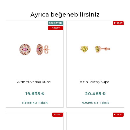
Ayrıca beğenebilirsiniz
ÇOK SATAN
FIRSAT
FIRSAT
Altın Yuvarlak Küpe
Altın Tektaş Küpe
19.635 ₺
20.485 ₺
6.545₺ x 3 Taksit
6.828₺ x 3 Taksit
FIRSAT
FIRSAT