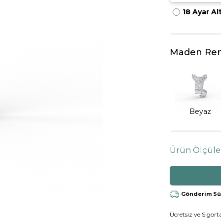
18 Ayar Al
HARFLI KOLYE UCU
LYE
TRIA YÜZÜK
TAMTUR YÜZÜK
Maden Ren
Beyaz
Ürün Ölçüle
Gönderim Süre
Ücretsiz ve Sigorta