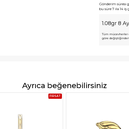
Gönderim süresi gen
bu süre 7 ila 14 iş
1.08gr 8 Ay
Tüm mücevherler e
göre değiştiğinden,
Ayrıca beğenebilirsiniz
FIRSAT