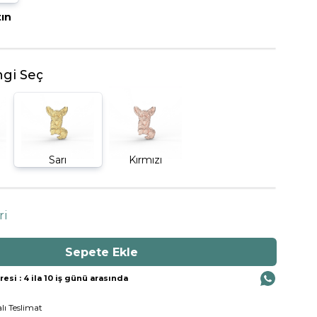
tın
BEŞTAŞ YÜZÜK
gi Seç
Sarı
Kırmızı
ri
si : 4 ila 10 iş günü arasında
lı Teslimat