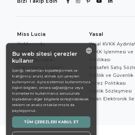
Bizi Takip Edin
Miss Lucia
Yasal
Hakkımızda
Yasal KVKK Aydınl
Misyon & Vizyon
KVKK İşlenmesi ve
Bu web sitesi çerezler
İnsan Kaynakları
Politikası
kullanır
ENGLISH
Franchising Sistemi
Mesafeli Satış Söz
İçeriği, reklamları kişiselleştirmek ve
Yüzük Ölçüsü Nasıl Alınır?
Gizlilik ve Güvenlik 
trafiğimizi analiz etmek için çerezleri
DE
kullanıyoruz. Ayrıca sitemizi kullanımınıza
İletişim
Çerez Politikası
EN
ilişkin bilgileri, onlara sağladığınız veya
Blog
Üyelik Sözleşmesi
hizmetlerini kullanmanız sonucunda
ES
Ticari Elektronik İl
topladıkları diğer bilgilerle birleştirebilecek
reklam ve analiz ortaklarımızla da
SWEDISH
paylaşıyoruz.
TURKISH
TÜM ÇEREZLERI KABUL ET