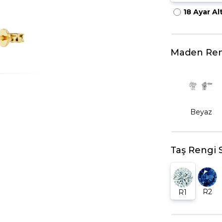
18 Ayar Al
HARFLI KOLYE UCU
LYE
TRIA YÜZÜK
TAMTUR YÜZÜK
Maden Ren
Beyaz
Taş Rengi 
R2
R1