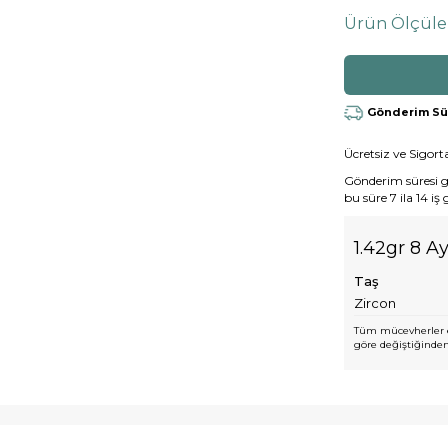
Ürün Ölçüle
Gönderim Süre
Ücretsiz ve Sigorta
Gönderim süresi gen
bu süre 7 ila 14 iş
1.42gr 8 Ay
Taş
Zircon
Tüm mücevherler e
göre değiştiğinden,