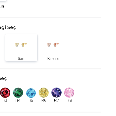
tın
BEŞTAŞ YÜZÜK
gi Seç
Sarı
Kırmızı
Seç
R6
R7
R5
R8
R3
R4