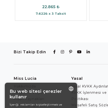
22.865 ₺
7.622₺ x 3 Taksit
Bizi Takip Edin
Miss Lucia
Yasal
Hakkımızda
Yasal KVKK Aydınl
Bu web sitesi çerezler
Misyon & Vizyon
KVKK İşlenmesi ve
kullanır
İnsan Kaynakları
Politikası
ENGLISH
İçeriği, reklamları kişiselleştirmek ve
Franchising Sistemi
Mesafeli Satış Söz