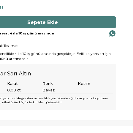
ri
si : 4 ila 10 iş günü arasında
lı Teslimat
ellikle 4 ila 10 iş günü arasında gerçekleşir. Evlilik alyansları için
 günü arasındadır.
ar Sarı Altın
Karat
Renk
Kesim
0,00
ct.
Beyaz
l yapımı olduğundan ve özellikle yüzüklerde ağırlıklar yüzük boyutuna
 nihai ürün küçük farklılıklar gösterebilir.