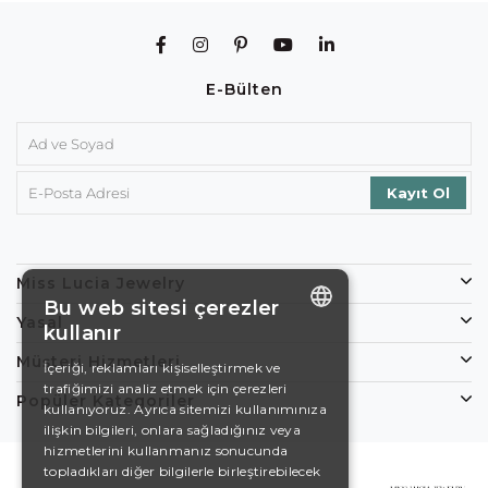
E-Bülten
Miss Lucia Jewelry
Bu web sitesi çerezler
Yasal
kullanır
ENGLISH
Müşteri Hizmetleri
İçeriği, reklamları kişiselleştirmek ve
trafiğimizi analiz etmek için çerezleri
DE
Popüler Kategoriler
kullanıyoruz. Ayrıca sitemizi kullanımınıza
EN
ilişkin bilgileri, onlara sağladığınız veya
hizmetlerini kullanmanız sonucunda
ES
topladıkları diğer bilgilerle birleştirebilecek