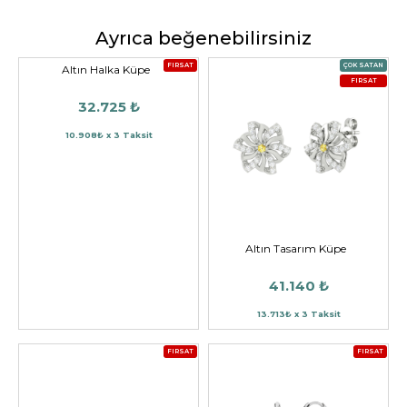
Ayrıca beğenebilirsiniz
FIRSAT
ÇOK SATAN
Altın Halka Küpe
FIRSAT
32.725 ₺
10.908₺ x 3 Taksit
Altın Tasarım Küpe
41.140 ₺
13.713₺ x 3 Taksit
FIRSAT
FIRSAT