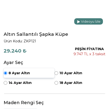
Videoyu İzle
Altın Sallantılı Şapka Küpe
Ürün Kodu: ZKP121
PEŞİN FİYATINA
29.240 ₺
9.747 TL x 3 taksit
Ayar Seç
8 Ayar Altın
10 Ayar Altın
14 Ayar Altın
18 Ayar Altın
Maden Rengi Seç