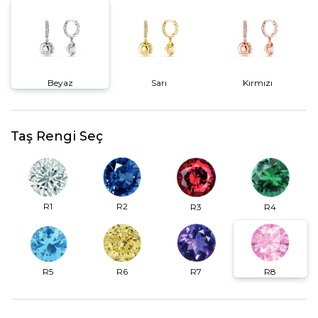
Beyaz
Sarı
Kırmızı
Taş Rengi Seç
R2
R1
R3
R4
R6
R7
R5
R8