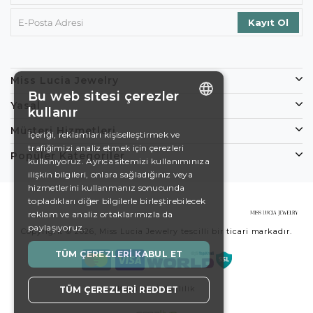
Miss Lucia Jewelry
Bu web sitesi çerezler
Yasal
kullanır
ENGLISH
Müşteri Hizmetleri
İçeriği, reklamları kişiselleştirmek ve
trafiğimizi analiz etmek için çerezleri
DE
Popüler Kategoriler
kullanıyoruz. Ayrıca sitemizi kullanımınıza
EN
ilişkin bilgileri, onlara sağladığınız veya
hizmetlerini kullanmanız sonucunda
ES
topladıkları diğer bilgilerle birleştirebilecek
reklam ve analiz ortaklarımızla da
SWEDISH
paylaşıyoruz.
Copyright © 2026, Miss Lucia Jewelry tescilli bir ticari markadır.
TURKISH
TÜM ÇEREZLERI KABUL ET
Koşullar
Gizlilik
TÜM ÇEREZLERI REDDET