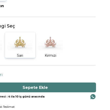
tın
BEŞTAŞ YÜZÜK
gi Seç
Sarı
Kırmızı
ri
si : 4 ila 10 iş günü arasında
lı Teslimat