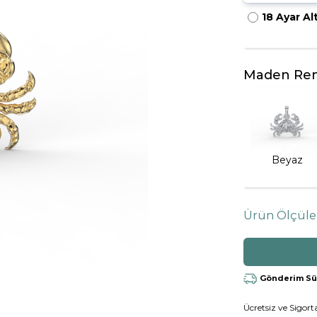
18 Ayar Al
HARFLI KOLYE UCU
LYE
TRIA YÜZÜK
TAMTUR YÜZÜK
Maden Ren
Beyaz
Ürün Ölçüle
Gönderim Süre
Ücretsiz ve Sigorta