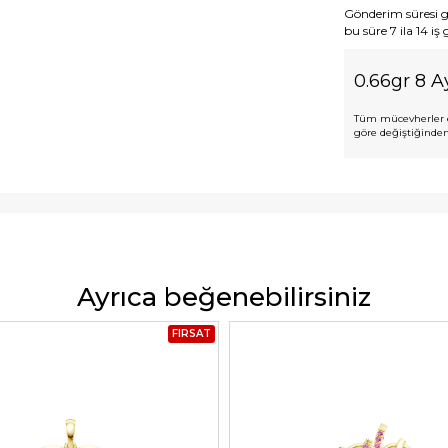
Gönderim süresi gen
bu süre 7 ila 14 iş
0.66gr 8 Ay
Tüm mücevherler e
göre değiştiğinden,
Ayrıca beğenebilirsiniz
FIRSAT