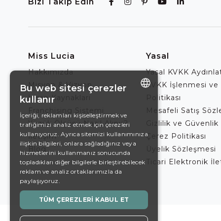
Bizi Takip Edin
Miss Lucia
Yasal
Hakkımızda
Yasal KVKK Aydınl
Misyon & Vizyon
KVKK İşlenmesi ve
Bu web sitesi çerezler
İnsan Kaynakları
Politikası
kullanır
ENGLISH
Franchising Sistemi
Mesafeli Satış Söz
İçeriği, reklamları kişiselleştirmek ve
Yüzük Ölçüsü Nasıl Alınır?
Gizlilik ve Güvenlik 
trafiğimizi analiz etmek için çerezleri
DE
kullanıyoruz. Ayrıca sitemizi kullanımınıza
İletişim
Çerez Politikası
EN
ilişkin bilgileri, onlara sağladığınız veya
Blog
Üyelik Sözleşmesi
hizmetlerini kullanmanız sonucunda
ES
Ticari Elektronik İl
topladıkları diğer bilgilerle birleştirebilecek
reklam ve analiz ortaklarımızla da
SWEDISH
paylaşıyoruz.
TURKISH
TÜM ÇEREZLERI KABUL ET