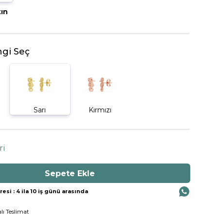
tın
BEŞTAŞ YÜZÜK
gi Seç
Sarı
Kırmızı
ri
si : 4 ila 10 iş günü arasında
lı Teslimat