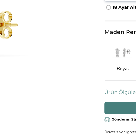
18 Ayar Al
HARFLI KOLYE UCU
LYE
TRIA YÜZÜK
TAMTUR YÜZÜK
Maden Ren
Beyaz
Ürün Ölçüle
Gönderim Süre
Ücretsiz ve Sigorta