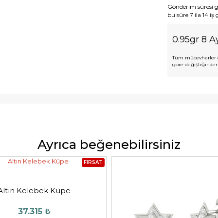
Gönderim süresi gen
bu süre 7 ila 14 iş
0.95gr 8 Ay
Tüm mücevherler e
göre değiştiğinden,
Ayrıca beğenebilirsiniz
FIRSAT
Altın Kelebek Küpe
37.315 ₺