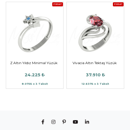
FIRSAT
FIRSAT
Z Altın Yıldız Minimal Yüzük
Vivacia Altın Tektaş Yüzük
24.225 ₺
37.910 ₺
8.075₺ x 3 Taksit
12.637₺ x 3 Taksit