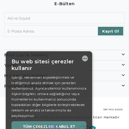
E-Bülten
Miss Lucia Jewelry
Bu web sitesi çerezler
Yasal
kullanır
ENGLISH
Müşteri Hizmetleri
İçeriği, reklamları kişiselleştirmek ve
trafiğimizi analiz etmek için çerezleri
DE
Popüler Kategoriler
kullanıyoruz. Ayrıca sitemizi kullanımınıza
EN
ilişkin bilgileri, onlara sağladığınız veya
hizmetlerini kullanmanız sonucunda
ES
topladıkları diğer bilgilerle birleştirebilecek
reklam ve analiz ortaklarımızla da
SWEDISH
paylaşıyoruz.
Copyright © 2026, Miss Lucia Jewelry tescilli bir ticari markadır.
TURKISH
TÜM ÇEREZLERI KABUL ET