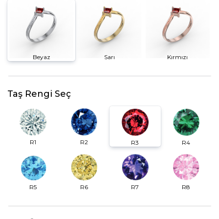
Beyaz
Sarı
Kırmızı
Taş Rengi Seç
R2
R1
R3
R4
R6
R7
R5
R8