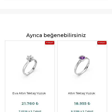
Ayrıca beğenebilirsiniz
FIRSAT
FIRSAT
Eva Altın Tektaş Yüzük
Altın Tektaş Yüzük
21.760 ₺
18.955 ₺
7.253₺ x 3 Taksit
6.318₺ x 3 Taksit