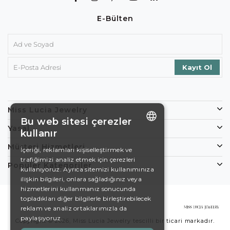
E-Bülten
Miss Lucia Jewelry
Bu web sitesi çerezler
Yasal
kullanır
ENGLISH
Müşteri Hizmetleri
İçeriği, reklamları kişiselleştirmek ve
trafiğimizi analiz etmek için çerezleri
DE
Popüler Kategoriler
kullanıyoruz. Ayrıca sitemizi kullanımınıza
EN
ilişkin bilgileri, onlara sağladığınız veya
hizmetlerini kullanmanız sonucunda
ES
topladıkları diğer bilgilerle birleştirebilecek
reklam ve analiz ortaklarımızla da
SWEDISH
paylaşıyoruz.
Copyright © 2026, Miss Lucia Jewelry tescilli bir ticari markadır.
TURKISH