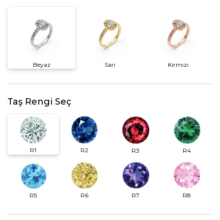
Beyaz
Sarı
Kırmızı
Taş Rengi Seç
R2
R1
R3
R4
R6
R7
R5
R8