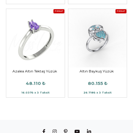
FIRSAT
FIRSAT
Azalea Altın Tektaş Yüzük
Altın Baykuş Yüzük
48.110 ₺
80.155 ₺
16.037₺ x 3 Taksit
26.718₺ x 3 Taksit