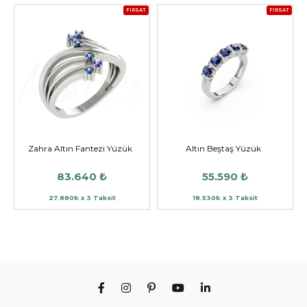
FIRSAT
FIRSAT
Zahra Altın Fantezi Yüzük
Altın Beştaş Yüzük
83.640 ₺
55.590 ₺
27.880₺ x 3 Taksit
18.530₺ x 3 Taksit