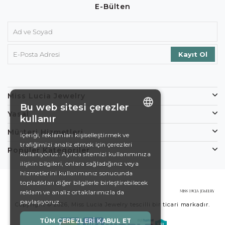
E-Bülten
Miss Lucia Jewelry
Bu web sitesi çerezler
Yasal
kullanır
ENGLISH
Müşteri Hizmetleri
İçeriği, reklamları kişiselleştirmek ve
trafiğimizi analiz etmek için çerezleri
DE
Popüler Kategoriler
kullanıyoruz. Ayrıca sitemizi kullanımınıza
EN
ilişkin bilgileri, onlara sağladığınız veya
hizmetlerini kullanmanız sonucunda
ES
topladıkları diğer bilgilerle birleştirebilecek
reklam ve analiz ortaklarımızla da
SWEDISH
paylaşıyoruz.
Copyright © 2026, Miss Lucia Jewelry tescilli bir ticari markadır.
TURKISH
TÜM ÇEREZLERI KABUL ET