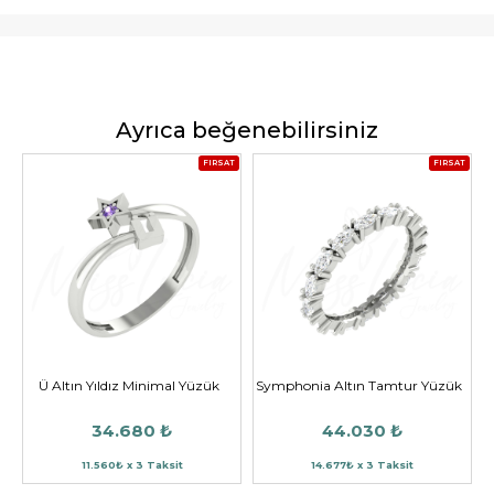
Ayrıca beğenebilirsiniz
FIRSAT
FIRSAT
Ü Altın Yıldız Minimal Yüzük
Symphonia Altın Tamtur Yüzük
34.680 ₺
44.030 ₺
11.560₺ x 3 Taksit
14.677₺ x 3 Taksit