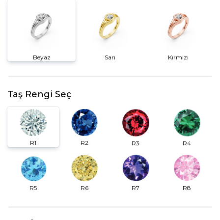
Beyaz
Sarı
Kırmızı
Taş Rengi Seç
R2
R1
R3
R4
R6
R7
R5
R8